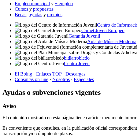
Empleo municipal
y
+ empleo
Cursos
y
propuestas
Becas
,
ayudas
y
premios
Centro de Informaci
Carnet Joven Europeo
Garantía Juvenil
Aula de Música Moderna
bitllarrobledo
Centro Joven
El Boing
·
Enlaces TOP
·
Descargas
Consultas on-line
·
Nosotros
·
Especiales
Ayudas o subvenciones vigentes
Aviso
El contenido mostrado en esta página tiene carácter meramente inform
Es conveniente que consultes, en la publicación oficial correspondient
transcripción y/o cómputo de plazos.