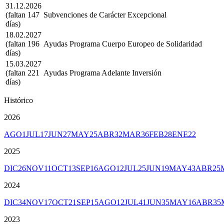
31.12.2026
(faltan 147
Subvenciones de Carácter Excepcional
días)
18.02.2027
(faltan 196
Ayudas Programa Cuerpo Europeo de Solidaridad
días)
15.03.2027
(faltan 221
Ayudas Programa Adelante Inversión
días)
Histórico
2026
AGO
1
JUL
17
JUN
27
MAY
25
ABR
32
MAR
36
FEB
28
ENE
22
2025
DIC
26
NOV
11
OCT
13
SEP
16
AGO
12
JUL
25
JUN
19
MAY
43
ABR
25
2024
DIC
34
NOV
17
OCT
21
SEP
15
AGO
12
JUL
41
JUN
35
MAY
16
ABR
35
2023