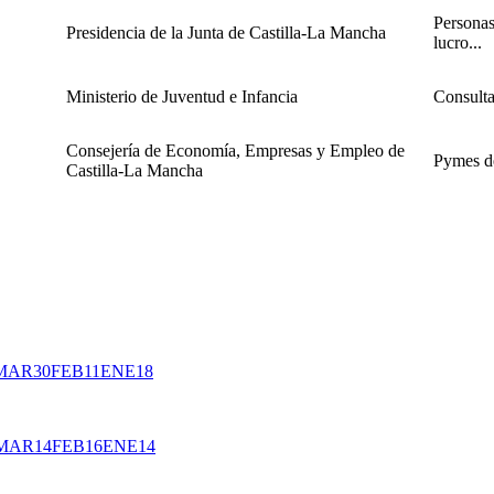
Personas
Presidencia de la Junta de Castilla-La Mancha
lucro...
Ministerio de Juventud e Infancia
Consulta
Consejería de Economía, Empresas y Empleo de
Pymes de
Castilla-La Mancha
MAR
30
FEB
11
ENE
18
MAR
14
FEB
16
ENE
14