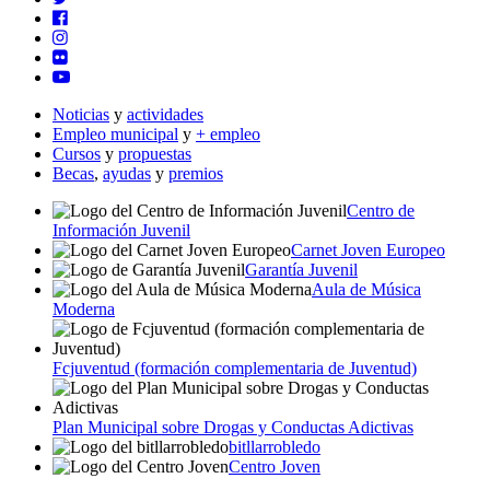
Noticias
y
actividades
Empleo municipal
y
+ empleo
Cursos
y
propuestas
Becas
,
ayudas
y
premios
Centro de
Información Juvenil
Carnet Joven Europeo
Garantía Juvenil
Aula de Música
Moderna
Fcjuventud (formación complementaria de Juventud)
Plan Municipal sobre Drogas y Conductas Adictivas
bitllarrobledo
Centro Joven