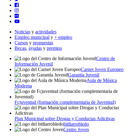
Noticias
y
actividades
Empleo municipal
y
+ empleo
Cursos
y
propuestas
Becas
,
ayudas
y
premios
Centro de
Información Juvenil
Carnet Joven Europeo
Garantía Juvenil
Aula de Música
Moderna
Fcjuventud (formación complementaria de Juventud)
Plan Municipal sobre Drogas y Conductas Adictivas
bitllarrobledo
Centro Joven