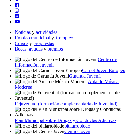
Noticias
y
actividades
Empleo municipal
y
+ empleo
Cursos
y
propuestas
Becas
,
ayudas
y
premios
Centro de
Información Juvenil
Carnet Joven Europeo
Garantía Juvenil
Aula de Música
Moderna
Fcjuventud (formación complementaria de Juventud)
Plan Municipal sobre Drogas y Conductas Adictivas
bitllarrobledo
Centro Joven