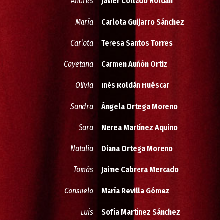
Andrés
Javier Collado Roldán
María
Carlota Guijarro Sánchez
Carlota
Teresa Santos Torres
Cayetana
Carmen Auñón Ortiz
Olivia
Inés Roldán Huéscar
Sandra
Ángela Ortega Moreno
Sara
Nerea Martínez Aquino
Natalia
Diana Ortega Moreno
Tomás
Jaime Cabrera Mercado
Consuelo
María Revilla Gómez
Luis
Sofía Martínez Sánchez