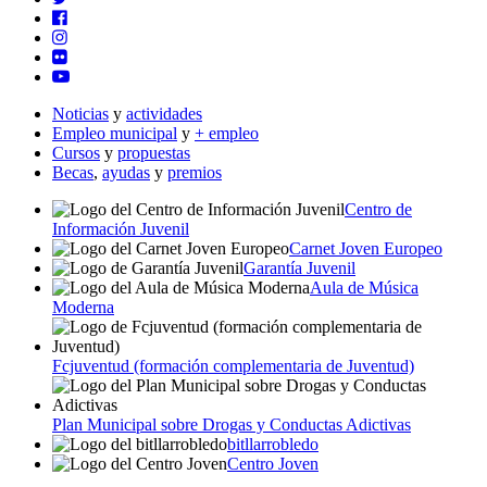
Noticias
y
actividades
Empleo municipal
y
+ empleo
Cursos
y
propuestas
Becas
,
ayudas
y
premios
Centro de
Información Juvenil
Carnet Joven Europeo
Garantía Juvenil
Aula de Música
Moderna
Fcjuventud (formación complementaria de Juventud)
Plan Municipal sobre Drogas y Conductas Adictivas
bitllarrobledo
Centro Joven