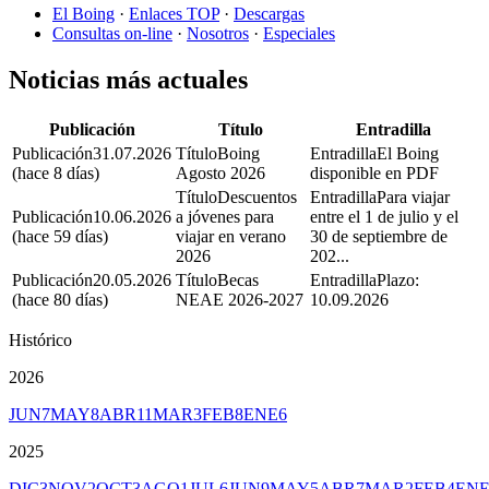
El Boing
·
Enlaces TOP
·
Descargas
Consultas on-line
·
Nosotros
·
Especiales
Noticias más actuales
Publicación
Título
Entradilla
31.07.2026
Boing
El Boing
(hace 8 días)
Agosto 2026
disponible en PDF
Descuentos
Para viajar
10.06.2026
a jóvenes para
entre el 1 de julio y el
(hace 59 días)
viajar en verano
30 de septiembre de
2026
202...
20.05.2026
Becas
Plazo:
(hace 80 días)
NEAE 2026-2027
10.09.2026
Histórico
2026
JUN
7
MAY
8
ABR
11
MAR
3
FEB
8
ENE
6
2025
DIC
3
NOV
2
OCT
3
AGO
1
JUL
6
JUN
9
MAY
5
ABR
7
MAR
2
FEB
4
EN