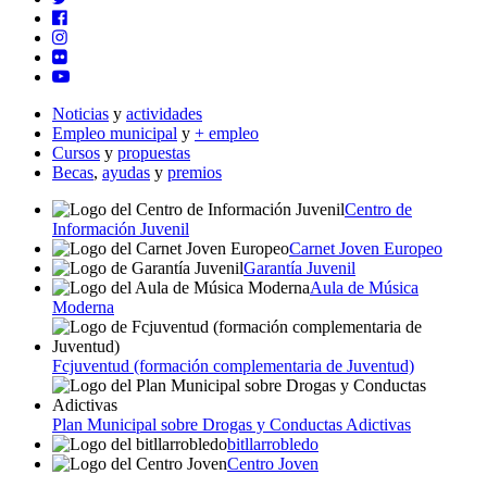
Noticias
y
actividades
Empleo municipal
y
+ empleo
Cursos
y
propuestas
Becas
,
ayudas
y
premios
Centro de
Información Juvenil
Carnet Joven Europeo
Garantía Juvenil
Aula de Música
Moderna
Fcjuventud (formación complementaria de Juventud)
Plan Municipal sobre Drogas y Conductas Adictivas
bitllarrobledo
Centro Joven