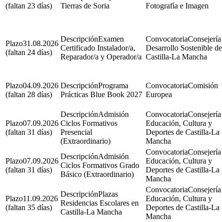
(faltan 23 días)
Tierras de Soria
Fotografía e Imagen
Examen
Consejería
31.08.2026
Certificado Instalador/a,
Desarrollo Sostenible de
(faltan 24 días)
Reparador/a y Operador/a
Castilla-La Mancha
04.09.2026
Programa
Comisión
(faltan 28 días)
Prácticas Blue Book 2027
Europea
Admisión
Consejería
07.09.2026
Ciclos Formativos
Educación, Cultura y
(faltan 31 días)
Presencial
Deportes de Castilla-La
(Extraordinario)
Mancha
Consejería
Admisión
07.09.2026
Educación, Cultura y
Ciclos Formativos Grado
(faltan 31 días)
Deportes de Castilla-La
Básico (Extraordinario)
Mancha
Consejería
Plazas
11.09.2026
Educación, Cultura y
Residencias Escolares en
(faltan 35 días)
Deportes de Castilla-La
Castilla-La Mancha
Mancha