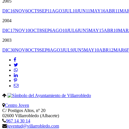
2005
DIC
16
NOV
6
OCT
9
SEP
11
AGO
3
JUL
10
JUN
11
MAY
16
ABR
11
MA
2004
DIC
17
NOV
10
OCT
8
SEP
6
AGO
10
JUL
6
JUN
5
MAY
15
ABR
10
MAR
2003
DIC
30
NOV
8
OCT
9
SEP
8
AGO
3
JUL
9
JUN
5
MAY
10
ABR
12
MAR
6
Centro Joven
C/ Postigos Altos, nº 20
02600 Villarrobledo (Albacete)
967 14 30 14
juventud@villarrobledo.com