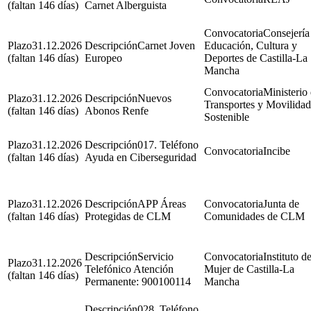
(faltan 146 días)
Carnet Alberguista
Consejería
31.12.2026
Carnet Joven
Educación, Cultura y
(faltan 146 días)
Europeo
Deportes de Castilla-La
Mancha
Ministerio
31.12.2026
Nuevos
Transportes y Movilidad
(faltan 146 días)
Abonos Renfe
Sostenible
31.12.2026
017. Teléfono
Incibe
(faltan 146 días)
Ayuda en Ciberseguridad
31.12.2026
APP Áreas
Junta de
(faltan 146 días)
Protegidas de CLM
Comunidades de CLM
Servicio
Instituto de
31.12.2026
Telefónico Atención
Mujer de Castilla-La
(faltan 146 días)
Permanente: 900100114
Mancha
028. Teléfono