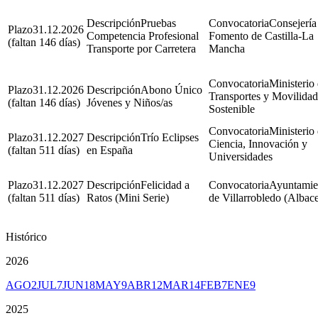
Pruebas
Consejería
31.12.2026
Competencia Profesional
Fomento de Castilla-La
(faltan 146 días)
Transporte por Carretera
Mancha
Ministerio
31.12.2026
Abono Único
Transportes y Movilidad
(faltan 146 días)
Jóvenes y Niños/as
Sostenible
Ministerio
31.12.2027
Trío Eclipses
Ciencia, Innovación y
(faltan 511 días)
en España
Universidades
31.12.2027
Felicidad a
Ayuntamie
(faltan 511 días)
Ratos (Mini Serie)
de Villarrobledo (Albace
Histórico
2026
AGO
2
JUL
7
JUN
18
MAY
9
ABR
12
MAR
14
FEB
7
ENE
9
2025