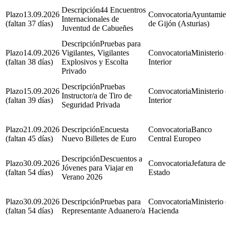
44 Encuentros
13.09.2026
Ayuntamie
Internacionales de
(faltan 37 días)
de Gijón (Asturias)
Juventud de Cabueñes
Pruebas para
14.09.2026
Vigilantes, Vigilantes
Ministerio 
(faltan 38 días)
Explosivos y Escolta
Interior
Privado
Pruebas
15.09.2026
Ministerio 
Instructor/a de Tiro de
(faltan 39 días)
Interior
Seguridad Privada
21.09.2026
Encuesta
Banco
(faltan 45 días)
Nuevo Billetes de Euro
Central Europeo
Descuentos a
30.09.2026
Jefatura de
Jóvenes para Viajar en
(faltan 54 días)
Estado
Verano 2026
30.09.2026
Pruebas para
Ministerio
(faltan 54 días)
Representante Aduanero/a
Hacienda