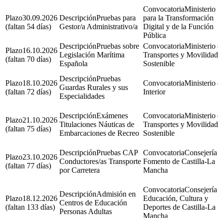
Ministerio
30.09.2026
Pruebas para
para la Transformación
(faltan 54 días)
Gestor/a Administrativo/a
Digital y de la Función
Pública
Pruebas sobre
Ministerio
16.10.2026
Legislación Marítima
Transportes y Movilidad
(faltan 70 días)
Española
Sostenible
Pruebas
18.10.2026
Ministerio 
Guardas Rurales y sus
(faltan 72 días)
Interior
Especialidades
Exámenes
Ministerio
21.10.2026
Titulaciones Náuticas de
Transportes y Movilidad
(faltan 75 días)
Embarcaciones de Recreo
Sostenible
Pruebas CAP
Consejería
23.10.2026
Conductores/as Transporte
Fomento de Castilla-La
(faltan 77 días)
por Carretera
Mancha
Consejería
Admisión en
18.12.2026
Educación, Cultura y
Centros de Educación
(faltan 133 días)
Deportes de Castilla-La
Personas Adultas
Mancha