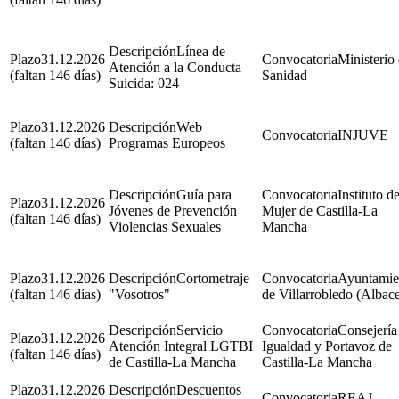
Línea de
31.12.2026
Ministerio
Atención a la Conducta
(faltan 146 días)
Sanidad
Suicida: 024
31.12.2026
Web
INJUVE
(faltan 146 días)
Programas Europeos
Guía para
Instituto de
31.12.2026
Jóvenes de Prevención
Mujer de Castilla-La
(faltan 146 días)
Violencias Sexuales
Mancha
31.12.2026
Cortometraje
Ayuntamie
(faltan 146 días)
"Vosotros"
de Villarrobledo (Albace
Servicio
Consejería
31.12.2026
Atención Integral LGTBI
Igualdad y Portavoz de
(faltan 146 días)
de Castilla-La Mancha
Castilla-La Mancha
31.12.2026
Descuentos
REAJ