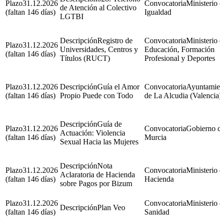
31.12.2026
Ministerio
de Atención al Colectivo
(faltan 146 días)
Igualdad
LGTBI
Registro de
Ministerio
31.12.2026
Universidades, Centros y
Educación, Formación
(faltan 146 días)
Títulos (RUCT)
Profesional y Deportes
31.12.2026
Guía el Amor
Ayuntamie
(faltan 146 días)
Propio Puede con Todo
de La Alcudia (Valencia
Guía de
31.12.2026
Gobierno 
Actuación: Violencia
(faltan 146 días)
Murcia
Sexual Hacia las Mujeres
Nota
31.12.2026
Ministerio
Aclaratoria de Hacienda
(faltan 146 días)
Hacienda
sobre Pagos por Bizum
31.12.2026
Ministerio
Plan Veo
(faltan 146 días)
Sanidad