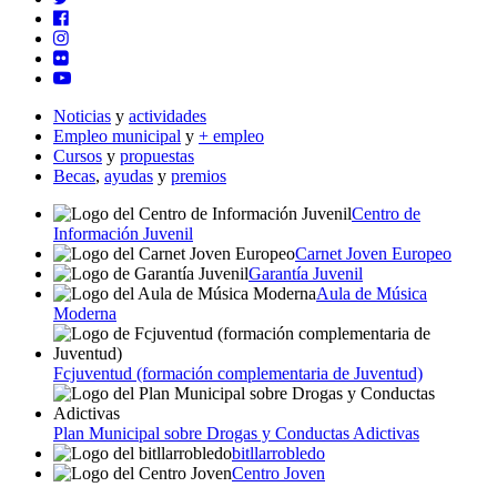
Noticias
y
actividades
Empleo municipal
y
+ empleo
Cursos
y
propuestas
Becas
,
ayudas
y
premios
Centro de
Información Juvenil
Carnet Joven Europeo
Garantía Juvenil
Aula de Música
Moderna
Fcjuventud (formación complementaria de Juventud)
Plan Municipal sobre Drogas y Conductas Adictivas
bitllarrobledo
Centro Joven