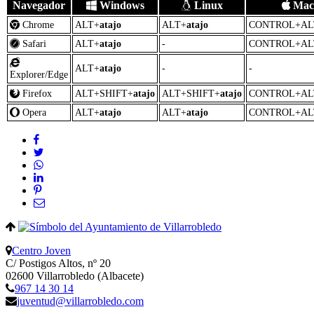
Navegador
Windows
Linux
Mac
Chrome
ALT+
atajo
ALT+
atajo
CONTROL+AL
Safari
ALT+
atajo
-
CONTROL+AL
ALT+
atajo
-
-
Explorer/Edge
Firefox
ALT+SHIFT+
atajo
ALT+SHIFT+
atajo
CONTROL+AL
Opera
ALT+
atajo
ALT+
atajo
CONTROL+AL
Centro Joven
C/ Postigos Altos, nº 20
02600 Villarrobledo (Albacete)
967 14 30 14
juventud@villarrobledo.com