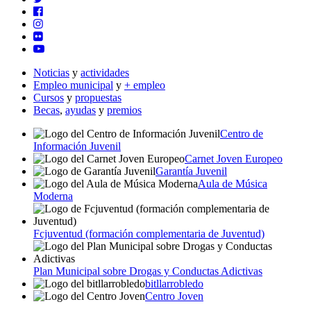
Noticias
y
actividades
Empleo municipal
y
+ empleo
Cursos
y
propuestas
Becas
,
ayudas
y
premios
Centro de
Información Juvenil
Carnet Joven Europeo
Garantía Juvenil
Aula de Música
Moderna
Fcjuventud (formación complementaria de Juventud)
Plan Municipal sobre Drogas y Conductas Adictivas
bitllarrobledo
Centro Joven