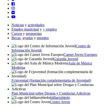
Noticias
y
actividades
Empleo municipal
y
+ empleo
Cursos
y
propuestas
Becas
,
ayudas
y
premios
Centro de
Información Juvenil
Carnet Joven Europeo
Garantía Juvenil
Aula de Música
Moderna
Fcjuventud (formación complementaria de Juventud)
Plan Municipal sobre Drogas y Conductas Adictivas
bitllarrobledo
Centro Joven