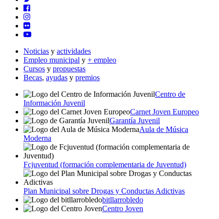
Noticias
y
actividades
Empleo municipal
y
+ empleo
Cursos
y
propuestas
Becas
,
ayudas
y
premios
Centro de
Información Juvenil
Carnet Joven Europeo
Garantía Juvenil
Aula de Música
Moderna
Fcjuventud (formación complementaria de Juventud)
Plan Municipal sobre Drogas y Conductas Adictivas
bitllarrobledo
Centro Joven