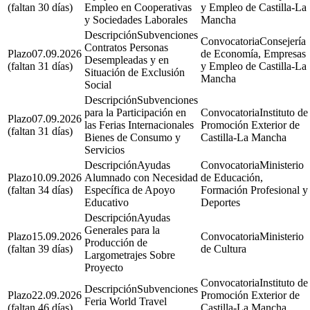
(faltan 30 días)
Empleo en Cooperativas
y Empleo de Castilla-La
y Sociedades Laborales
Mancha
Subvenciones
Consejería
Contratos Personas
07.09.2026
de Economía, Empresas
Desempleadas y en
(faltan 31 días)
y Empleo de Castilla-La
Situación de Exclusión
Mancha
Social
Subvenciones
para la Participación en
Instituto de
07.09.2026
las Ferias Internacionales
Promoción Exterior de
(faltan 31 días)
Bienes de Consumo y
Castilla-La Mancha
Servicios
Ayudas
Ministerio
10.09.2026
Alumnado con Necesidad
de Educación,
(faltan 34 días)
Específica de Apoyo
Formación Profesional y
Educativo
Deportes
Ayudas
Generales para la
15.09.2026
Ministerio
Producción de
(faltan 39 días)
de Cultura
Largometrajes Sobre
Proyecto
Instituto de
Subvenciones
22.09.2026
Promoción Exterior de
Feria World Travel
(faltan 46 días)
Castilla-La Mancha