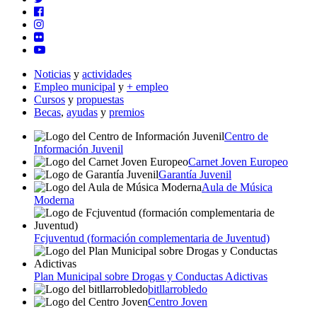
Noticias
y
actividades
Empleo municipal
y
+ empleo
Cursos
y
propuestas
Becas
,
ayudas
y
premios
Centro de
Información Juvenil
Carnet Joven Europeo
Garantía Juvenil
Aula de Música
Moderna
Fcjuventud (formación complementaria de Juventud)
Plan Municipal sobre Drogas y Conductas Adictivas
bitllarrobledo
Centro Joven