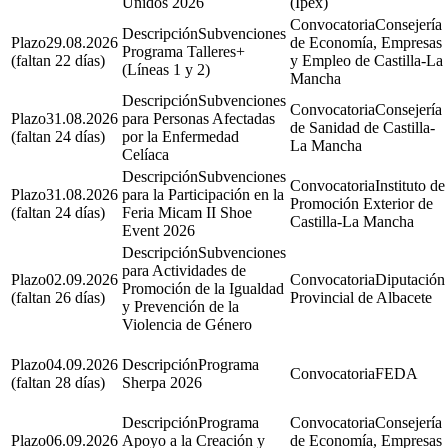
Unidos 2026
(Ipex)
Consejería
Subvenciones
29.08.2026
de Economía, Empresas
Programa Talleres+
(faltan 22 días)
y Empleo de Castilla-La
(Líneas 1 y 2)
Mancha
Subvenciones
Consejería
31.08.2026
para Personas Afectadas
de Sanidad de Castilla-
(faltan 24 días)
por la Enfermedad
La Mancha
Celíaca
Subvenciones
Instituto de
31.08.2026
para la Participación en la
Promoción Exterior de
(faltan 24 días)
Feria Micam II Shoe
Castilla-La Mancha
Event 2026
Subvenciones
para Actividades de
02.09.2026
Diputación
Promoción de la Igualdad
(faltan 26 días)
Provincial de Albacete
y Prevención de la
Violencia de Género
04.09.2026
Programa
FEDA
(faltan 28 días)
Sherpa 2026
Programa
Consejería
06.09.2026
Apoyo a la Creación y
de Economía, Empresas