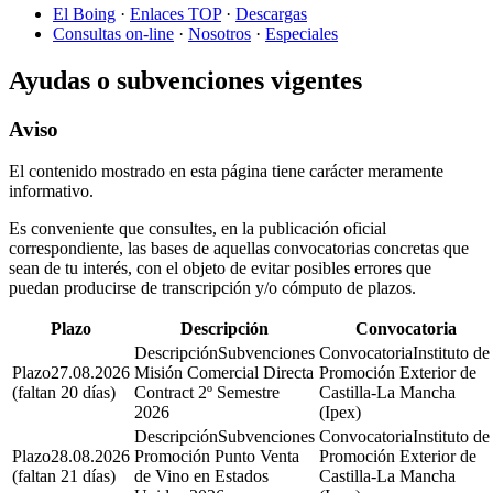
El Boing
·
Enlaces TOP
·
Descargas
Consultas on-line
·
Nosotros
·
Especiales
Ayudas o subvenciones vigentes
Aviso
El contenido mostrado en esta página tiene carácter meramente
informativo.
Es conveniente que consultes, en la publicación oficial
correspondiente, las bases de aquellas convocatorias concretas que
sean de tu interés, con el objeto de evitar posibles errores que
puedan producirse de transcripción y/o cómputo de plazos.
Plazo
Descripción
Convocatoria
Subvenciones
Instituto de
27.08.2026
Misión Comercial Directa
Promoción Exterior de
(faltan 20 días)
Contract 2º Semestre
Castilla-La Mancha
2026
(Ipex)
Subvenciones
Instituto de
28.08.2026
Promoción Punto Venta
Promoción Exterior de
(faltan 21 días)
de Vino en Estados
Castilla-La Mancha