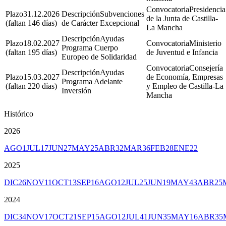
Presidencia
31.12.2026
Subvenciones
de la Junta de Castilla-
(faltan 146 días)
de Carácter Excepcional
La Mancha
Ayudas
18.02.2027
Ministerio
Programa Cuerpo
(faltan 195 días)
de Juventud e Infancia
Europeo de Solidaridad
Consejería
Ayudas
15.03.2027
de Economía, Empresas
Programa Adelante
(faltan 220 días)
y Empleo de Castilla-La
Inversión
Mancha
Histórico
2026
AGO
1
JUL
17
JUN
27
MAY
25
ABR
32
MAR
36
FEB
28
ENE
22
2025
DIC
26
NOV
11
OCT
13
SEP
16
AGO
12
JUL
25
JUN
19
MAY
43
ABR
25
2024
DIC
34
NOV
17
OCT
21
SEP
15
AGO
12
JUL
41
JUN
35
MAY
16
ABR
35