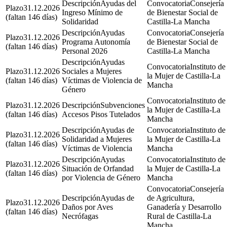
Ayudas del
Consejería
31.12.2026
Ingreso Mínimo de
de Bienestar Social de
(faltan 146 días)
Solidaridad
Castilla-La Mancha
Ayudas
Consejería
31.12.2026
Programa Autonomía
de Bienestar Social de
(faltan 146 días)
Personal 2026
Castilla-La Mancha
Ayudas
Instituto de
31.12.2026
Sociales a Mujeres
la Mujer de Castilla-La
(faltan 146 días)
Víctimas de Violencia de
Mancha
Género
Instituto de
31.12.2026
Subvenciones
la Mujer de Castilla-La
(faltan 146 días)
Accesos Pisos Tutelados
Mancha
Ayudas de
Instituto de
31.12.2026
Solidaridad a Mujeres
la Mujer de Castilla-La
(faltan 146 días)
Víctimas de Violencia
Mancha
Ayudas
Instituto de
31.12.2026
Situación de Orfandad
la Mujer de Castilla-La
(faltan 146 días)
por Violencia de Género
Mancha
Consejería
Ayudas de
de Agricultura,
31.12.2026
Daños por Aves
Ganadería y Desarrollo
(faltan 146 días)
Necrófagas
Rural de Castilla-La
Mancha