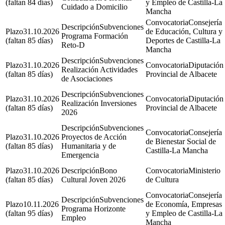
(faltan 84 días)
y Empleo de Castilla-La
Cuidado a Domicilio
Mancha
Consejería
Subvenciones
31.10.2026
de Educación, Cultura y
Programa Formación
(faltan 85 días)
Deportes de Castilla-La
Reto-D
Mancha
Subvenciones
31.10.2026
Diputación
Realización Actividades
(faltan 85 días)
Provincial de Albacete
de Asociaciones
Subvenciones
31.10.2026
Diputación
Realización Inversiones
(faltan 85 días)
Provincial de Albacete
2026
Subvenciones
Consejería
31.10.2026
Proyectos de Acción
de Bienestar Social de
(faltan 85 días)
Humanitaria y de
Castilla-La Mancha
Emergencia
31.10.2026
Bono
Ministerio
(faltan 85 días)
Cultural Joven 2026
de Cultura
Consejería
Subvenciones
10.11.2026
de Economía, Empresas
Programa Horizonte
(faltan 95 días)
y Empleo de Castilla-La
Empleo
Mancha