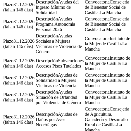
Ayudas del
Consejería
31.12.2026
Ingreso Mínimo de
de Bienestar Social de
(faltan 146 días)
Solidaridad
Castilla-La Mancha
Ayudas
Consejería
31.12.2026
Programa Autonomía
de Bienestar Social de
(faltan 146 días)
Personal 2026
Castilla-La Mancha
Ayudas
Instituto de
31.12.2026
Sociales a Mujeres
la Mujer de Castilla-La
(faltan 146 días)
Víctimas de Violencia de
Mancha
Género
Instituto de
31.12.2026
Subvenciones
la Mujer de Castilla-La
(faltan 146 días)
Accesos Pisos Tutelados
Mancha
Ayudas de
Instituto de
31.12.2026
Solidaridad a Mujeres
la Mujer de Castilla-La
(faltan 146 días)
Víctimas de Violencia
Mancha
Ayudas
Instituto de
31.12.2026
Situación de Orfandad
la Mujer de Castilla-La
(faltan 146 días)
por Violencia de Género
Mancha
Consejería
Ayudas de
de Agricultura,
31.12.2026
Daños por Aves
Ganadería y Desarrollo
(faltan 146 días)
Necrófagas
Rural de Castilla-La
Mancha