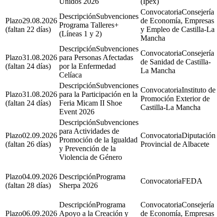
Unidos 2026
(Ipex)
Consejería
Subvenciones
29.08.2026
de Economía, Empresas
Programa Talleres+
(faltan 22 días)
y Empleo de Castilla-La
(Líneas 1 y 2)
Mancha
Subvenciones
Consejería
31.08.2026
para Personas Afectadas
de Sanidad de Castilla-
(faltan 24 días)
por la Enfermedad
La Mancha
Celíaca
Subvenciones
Instituto de
31.08.2026
para la Participación en la
Promoción Exterior de
(faltan 24 días)
Feria Micam II Shoe
Castilla-La Mancha
Event 2026
Subvenciones
para Actividades de
02.09.2026
Diputación
Promoción de la Igualdad
(faltan 26 días)
Provincial de Albacete
y Prevención de la
Violencia de Género
04.09.2026
Programa
FEDA
(faltan 28 días)
Sherpa 2026
Programa
Consejería
06.09.2026
Apoyo a la Creación y
de Economía, Empresas