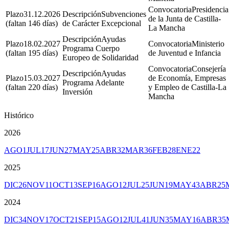
Presidencia
31.12.2026
Subvenciones
de la Junta de Castilla-
(faltan 146 días)
de Carácter Excepcional
La Mancha
Ayudas
18.02.2027
Ministerio
Programa Cuerpo
(faltan 195 días)
de Juventud e Infancia
Europeo de Solidaridad
Consejería
Ayudas
15.03.2027
de Economía, Empresas
Programa Adelante
(faltan 220 días)
y Empleo de Castilla-La
Inversión
Mancha
Histórico
2026
AGO
1
JUL
17
JUN
27
MAY
25
ABR
32
MAR
36
FEB
28
ENE
22
2025
DIC
26
NOV
11
OCT
13
SEP
16
AGO
12
JUL
25
JUN
19
MAY
43
ABR
25
2024
DIC
34
NOV
17
OCT
21
SEP
15
AGO
12
JUL
41
JUN
35
MAY
16
ABR
35