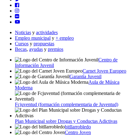
Noticias
y
actividades
Empleo municipal
y
+ empleo
Cursos
y
propuestas
Becas
,
ayudas
y
premios
Centro de
Información Juvenil
Carnet Joven Europeo
Garantía Juvenil
Aula de Música
Moderna
Fcjuventud (formación complementaria de Juventud)
Plan Municipal sobre Drogas y Conductas Adictivas
bitllarrobledo
Centro Joven