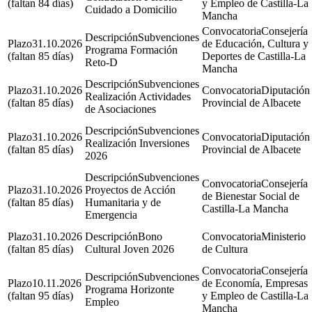
(faltan 84 días)
y Empleo de Castilla-La
Cuidado a Domicilio
Mancha
Consejería
Subvenciones
31.10.2026
de Educación, Cultura y
Programa Formación
(faltan 85 días)
Deportes de Castilla-La
Reto-D
Mancha
Subvenciones
31.10.2026
Diputación
Realización Actividades
(faltan 85 días)
Provincial de Albacete
de Asociaciones
Subvenciones
31.10.2026
Diputación
Realización Inversiones
(faltan 85 días)
Provincial de Albacete
2026
Subvenciones
Consejería
31.10.2026
Proyectos de Acción
de Bienestar Social de
(faltan 85 días)
Humanitaria y de
Castilla-La Mancha
Emergencia
31.10.2026
Bono
Ministerio
(faltan 85 días)
Cultural Joven 2026
de Cultura
Consejería
Subvenciones
10.11.2026
de Economía, Empresas
Programa Horizonte
(faltan 95 días)
y Empleo de Castilla-La
Empleo
Mancha