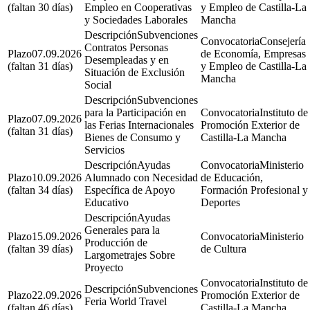
(faltan 30 días)
Empleo en Cooperativas
y Empleo de Castilla-La
y Sociedades Laborales
Mancha
Subvenciones
Consejería
Contratos Personas
07.09.2026
de Economía, Empresas
Desempleadas y en
(faltan 31 días)
y Empleo de Castilla-La
Situación de Exclusión
Mancha
Social
Subvenciones
para la Participación en
Instituto de
07.09.2026
las Ferias Internacionales
Promoción Exterior de
(faltan 31 días)
Bienes de Consumo y
Castilla-La Mancha
Servicios
Ayudas
Ministerio
10.09.2026
Alumnado con Necesidad
de Educación,
(faltan 34 días)
Específica de Apoyo
Formación Profesional y
Educativo
Deportes
Ayudas
Generales para la
15.09.2026
Ministerio
Producción de
(faltan 39 días)
de Cultura
Largometrajes Sobre
Proyecto
Instituto de
Subvenciones
22.09.2026
Promoción Exterior de
Feria World Travel
(faltan 46 días)
Castilla-La Mancha