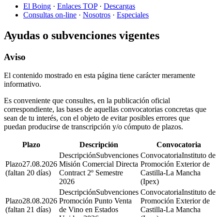
El Boing
·
Enlaces TOP
·
Descargas
Consultas on-line
·
Nosotros
·
Especiales
Ayudas o subvenciones vigentes
Aviso
El contenido mostrado en esta página tiene carácter meramente
informativo.
Es conveniente que consultes, en la publicación oficial
correspondiente, las bases de aquellas convocatorias concretas que
sean de tu interés, con el objeto de evitar posibles errores que
puedan producirse de transcripción y/o cómputo de plazos.
Plazo
Descripción
Convocatoria
Subvenciones
Instituto de
27.08.2026
Misión Comercial Directa
Promoción Exterior de
(faltan 20 días)
Contract 2º Semestre
Castilla-La Mancha
2026
(Ipex)
Subvenciones
Instituto de
28.08.2026
Promoción Punto Venta
Promoción Exterior de
(faltan 21 días)
de Vino en Estados
Castilla-La Mancha