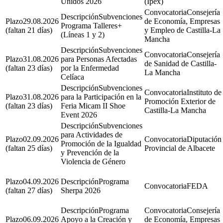
Unidos 2026
(Ipex)
Consejería
Subvenciones
29.08.2026
de Economía, Empresas
Programa Talleres+
(faltan 21 días)
y Empleo de Castilla-La
(Líneas 1 y 2)
Mancha
Subvenciones
Consejería
31.08.2026
para Personas Afectadas
de Sanidad de Castilla-
(faltan 23 días)
por la Enfermedad
La Mancha
Celíaca
Subvenciones
Instituto de
31.08.2026
para la Participación en la
Promoción Exterior de
(faltan 23 días)
Feria Micam II Shoe
Castilla-La Mancha
Event 2026
Subvenciones
para Actividades de
02.09.2026
Diputación
Promoción de la Igualdad
(faltan 25 días)
Provincial de Albacete
y Prevención de la
Violencia de Género
04.09.2026
Programa
FEDA
(faltan 27 días)
Sherpa 2026
Programa
Consejería
06.09.2026
Apoyo a la Creación y
de Economía, Empresas