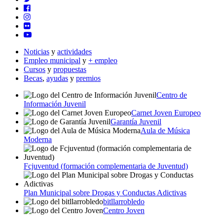
Noticias
y
actividades
Empleo municipal
y
+ empleo
Cursos
y
propuestas
Becas
,
ayudas
y
premios
Centro de
Información Juvenil
Carnet Joven Europeo
Garantía Juvenil
Aula de Música
Moderna
Fcjuventud (formación complementaria de Juventud)
Plan Municipal sobre Drogas y Conductas Adictivas
bitllarrobledo
Centro Joven