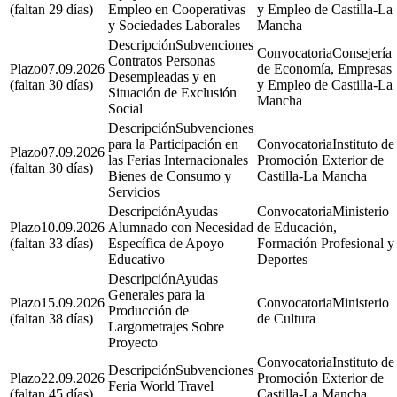
(faltan 29 días)
Empleo en Cooperativas
y Empleo de Castilla-La
y Sociedades Laborales
Mancha
Subvenciones
Consejería
Contratos Personas
07.09.2026
de Economía, Empresas
Desempleadas y en
(faltan 30 días)
y Empleo de Castilla-La
Situación de Exclusión
Mancha
Social
Subvenciones
para la Participación en
Instituto de
07.09.2026
las Ferias Internacionales
Promoción Exterior de
(faltan 30 días)
Bienes de Consumo y
Castilla-La Mancha
Servicios
Ayudas
Ministerio
10.09.2026
Alumnado con Necesidad
de Educación,
(faltan 33 días)
Específica de Apoyo
Formación Profesional y
Educativo
Deportes
Ayudas
Generales para la
15.09.2026
Ministerio
Producción de
(faltan 38 días)
de Cultura
Largometrajes Sobre
Proyecto
Instituto de
Subvenciones
22.09.2026
Promoción Exterior de
Feria World Travel
(faltan 45 días)
Castilla-La Mancha