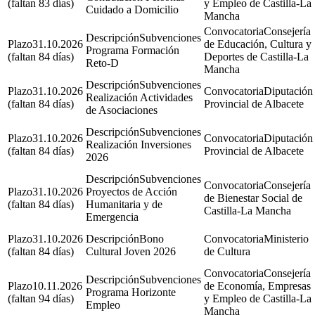
(faltan 83 días)
y Empleo de Castilla-La
Cuidado a Domicilio
Mancha
Consejería
Subvenciones
31.10.2026
de Educación, Cultura y
Programa Formación
(faltan 84 días)
Deportes de Castilla-La
Reto-D
Mancha
Subvenciones
31.10.2026
Diputación
Realización Actividades
(faltan 84 días)
Provincial de Albacete
de Asociaciones
Subvenciones
31.10.2026
Diputación
Realización Inversiones
(faltan 84 días)
Provincial de Albacete
2026
Subvenciones
Consejería
31.10.2026
Proyectos de Acción
de Bienestar Social de
(faltan 84 días)
Humanitaria y de
Castilla-La Mancha
Emergencia
31.10.2026
Bono
Ministerio
(faltan 84 días)
Cultural Joven 2026
de Cultura
Consejería
Subvenciones
10.11.2026
de Economía, Empresas
Programa Horizonte
(faltan 94 días)
y Empleo de Castilla-La
Empleo
Mancha