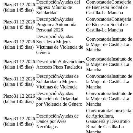
Ayudas del
Consejería
31.12.2026
Ingreso Mínimo de
de Bienestar Social de
(faltan 145 días)
Solidaridad
Castilla-La Mancha
Ayudas
Consejería
31.12.2026
Programa Autonomía
de Bienestar Social de
(faltan 145 días)
Personal 2026
Castilla-La Mancha
Ayudas
Instituto de
31.12.2026
Sociales a Mujeres
la Mujer de Castilla-La
(faltan 145 días)
Víctimas de Violencia de
Mancha
Género
Instituto de
31.12.2026
Subvenciones
la Mujer de Castilla-La
(faltan 145 días)
Accesos Pisos Tutelados
Mancha
Ayudas de
Instituto de
31.12.2026
Solidaridad a Mujeres
la Mujer de Castilla-La
(faltan 145 días)
Víctimas de Violencia
Mancha
Ayudas
Instituto de
31.12.2026
Situación de Orfandad
la Mujer de Castilla-La
(faltan 145 días)
por Violencia de Género
Mancha
Consejería
Ayudas de
de Agricultura,
31.12.2026
Daños por Aves
Ganadería y Desarrollo
(faltan 145 días)
Necrófagas
Rural de Castilla-La
Mancha