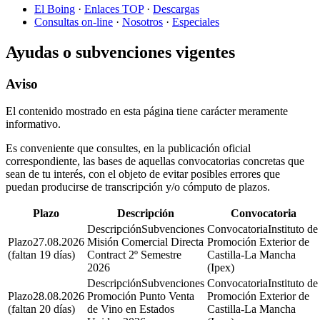
El Boing
·
Enlaces TOP
·
Descargas
Consultas on-line
·
Nosotros
·
Especiales
Ayudas o subvenciones vigentes
Aviso
El contenido mostrado en esta página tiene carácter meramente
informativo.
Es conveniente que consultes, en la publicación oficial
correspondiente, las bases de aquellas convocatorias concretas que
sean de tu interés, con el objeto de evitar posibles errores que
puedan producirse de transcripción y/o cómputo de plazos.
Plazo
Descripción
Convocatoria
Subvenciones
Instituto de
27.08.2026
Misión Comercial Directa
Promoción Exterior de
(faltan 19 días)
Contract 2º Semestre
Castilla-La Mancha
2026
(Ipex)
Subvenciones
Instituto de
28.08.2026
Promoción Punto Venta
Promoción Exterior de
(faltan 20 días)
de Vino en Estados
Castilla-La Mancha