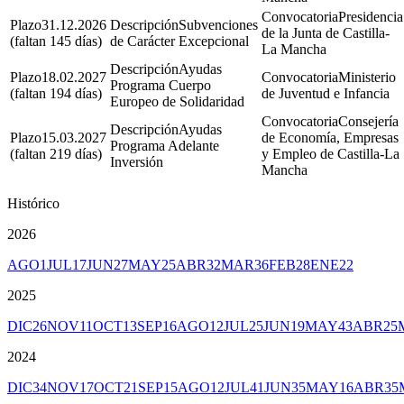
Presidencia
31.12.2026
Subvenciones
de la Junta de Castilla-
(faltan 145 días)
de Carácter Excepcional
La Mancha
Ayudas
18.02.2027
Ministerio
Programa Cuerpo
(faltan 194 días)
de Juventud e Infancia
Europeo de Solidaridad
Consejería
Ayudas
15.03.2027
de Economía, Empresas
Programa Adelante
(faltan 219 días)
y Empleo de Castilla-La
Inversión
Mancha
Histórico
2026
AGO
1
JUL
17
JUN
27
MAY
25
ABR
32
MAR
36
FEB
28
ENE
22
2025
DIC
26
NOV
11
OCT
13
SEP
16
AGO
12
JUL
25
JUN
19
MAY
43
ABR
25
2024
DIC
34
NOV
17
OCT
21
SEP
15
AGO
12
JUL
41
JUN
35
MAY
16
ABR
35