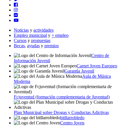
Noticias
y
actividades
Empleo municipal
y
+ empleo
Cursos
y
propuestas
Becas
,
ayudas
y
premios
Centro de
Información Juvenil
Carnet Joven Europeo
Garantía Juvenil
Aula de Música
Moderna
Fcjuventud (formación complementaria de Juventud)
Plan Municipal sobre Drogas y Conductas Adictivas
bitllarrobledo
Centro Joven