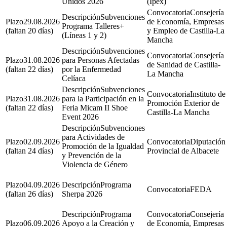
Unidos 2026
(Ipex)
Consejería
Subvenciones
29.08.2026
de Economía, Empresas
Programa Talleres+
(faltan 20 días)
y Empleo de Castilla-La
(Líneas 1 y 2)
Mancha
Subvenciones
Consejería
31.08.2026
para Personas Afectadas
de Sanidad de Castilla-
(faltan 22 días)
por la Enfermedad
La Mancha
Celíaca
Subvenciones
Instituto de
31.08.2026
para la Participación en la
Promoción Exterior de
(faltan 22 días)
Feria Micam II Shoe
Castilla-La Mancha
Event 2026
Subvenciones
para Actividades de
02.09.2026
Diputación
Promoción de la Igualdad
(faltan 24 días)
Provincial de Albacete
y Prevención de la
Violencia de Género
04.09.2026
Programa
FEDA
(faltan 26 días)
Sherpa 2026
Programa
Consejería
06.09.2026
Apoyo a la Creación y
de Economía, Empresas