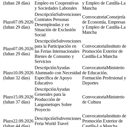
(faltan 28 días)
Empleo en Cooperativas
y Empleo de Castilla-La
y Sociedades Laborales
Mancha
Subvenciones
Consejería
Contratos Personas
07.09.2026
de Economía, Empresas
Desempleadas y en
(faltan 29 días)
y Empleo de Castilla-La
Situación de Exclusión
Mancha
Social
Subvenciones
para la Participación en
Instituto de
07.09.2026
las Ferias Internacionales
Promoción Exterior de
(faltan 29 días)
Bienes de Consumo y
Castilla-La Mancha
Servicios
Ayudas
Ministerio
10.09.2026
Alumnado con Necesidad
de Educación,
(faltan 32 días)
Específica de Apoyo
Formación Profesional y
Educativo
Deportes
Ayudas
Generales para la
15.09.2026
Ministerio
Producción de
(faltan 37 días)
de Cultura
Largometrajes Sobre
Proyecto
Instituto de
Subvenciones
22.09.2026
Promoción Exterior de
Feria World Travel
(faltan 44 días)
Castilla-La Mancha