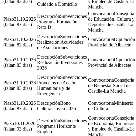
(faltan 82 días)
y Empleo de Castilla-La
Cuidado a Domicilio
Mancha
Consejería
Subvenciones
31.10.2026
de Educación, Cultura y
Programa Formación
(faltan 83 días)
Deportes de Castilla-La
Reto-D
Mancha
Subvenciones
31.10.2026
Diputación
Realización Actividades
(faltan 83 días)
Provincial de Albacete
de Asociaciones
Subvenciones
31.10.2026
Diputación
Realización Inversiones
(faltan 83 días)
Provincial de Albacete
2026
Subvenciones
Consejería
31.10.2026
Proyectos de Acción
de Bienestar Social de
(faltan 83 días)
Humanitaria y de
Castilla-La Mancha
Emergencia
31.10.2026
Bono
Ministerio
(faltan 83 días)
Cultural Joven 2026
de Cultura
Consejería
Subvenciones
10.11.2026
de Economía, Empresas
Programa Horizonte
(faltan 93 días)
y Empleo de Castilla-La
Empleo
Mancha