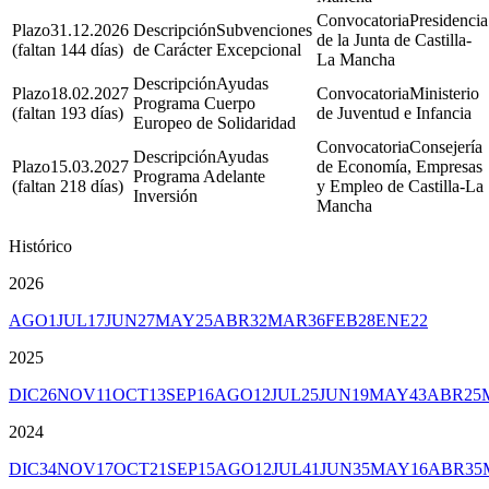
Presidencia
31.12.2026
Subvenciones
de la Junta de Castilla-
(faltan 144 días)
de Carácter Excepcional
La Mancha
Ayudas
18.02.2027
Ministerio
Programa Cuerpo
(faltan 193 días)
de Juventud e Infancia
Europeo de Solidaridad
Consejería
Ayudas
15.03.2027
de Economía, Empresas
Programa Adelante
(faltan 218 días)
y Empleo de Castilla-La
Inversión
Mancha
Histórico
2026
AGO
1
JUL
17
JUN
27
MAY
25
ABR
32
MAR
36
FEB
28
ENE
22
2025
DIC
26
NOV
11
OCT
13
SEP
16
AGO
12
JUL
25
JUN
19
MAY
43
ABR
25
2024
DIC
34
NOV
17
OCT
21
SEP
15
AGO
12
JUL
41
JUN
35
MAY
16
ABR
35