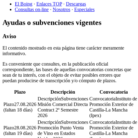
El Boing
·
Enlaces TOP
·
Descargas
Consultas on-line
·
Nosotros
·
Especiales
Ayudas o subvenciones vigentes
Aviso
El contenido mostrado en esta página tiene carácter meramente
informativo.
Es conveniente que consultes, en la publicación oficial
correspondiente, las bases de aquellas convocatorias concretas que
sean de tu interés, con el objeto de evitar posibles errores que
puedan producirse de transcripción y/o cómputo de plazos.
Plazo
Descripción
Convocatoria
Subvenciones
Instituto de
27.08.2026
Misión Comercial Directa
Promoción Exterior de
(faltan 18 días)
Contract 2º Semestre
Castilla-La Mancha
2026
(Ipex)
Subvenciones
Instituto de
28.08.2026
Promoción Punto Venta
Promoción Exterior de
(faltan 19 días)
de Vino en Estados
Castilla-La Mancha