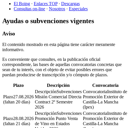
El Boing
·
Enlaces TOP
·
Descargas
Consultas on-line
·
Nosotros
·
Especiales
Ayudas o subvenciones vigentes
Aviso
El contenido mostrado en esta página tiene carácter meramente
informativo.
Es conveniente que consultes, en la publicación oficial
correspondiente, las bases de aquellas convocatorias concretas que
sean de tu interés, con el objeto de evitar posibles errores que
puedan producirse de transcripción y/o cómputo de plazos.
Plazo
Descripción
Convocatoria
Subvenciones
Instituto de
27.08.2026
Misión Comercial Directa
Promoción Exterior de
(faltan 20 días)
Contract 2º Semestre
Castilla-La Mancha
2026
(Ipex)
Subvenciones
Instituto de
28.08.2026
Promoción Punto Venta
Promoción Exterior de
(faltan 21 días)
de Vino en Estados
Castilla-La Mancha