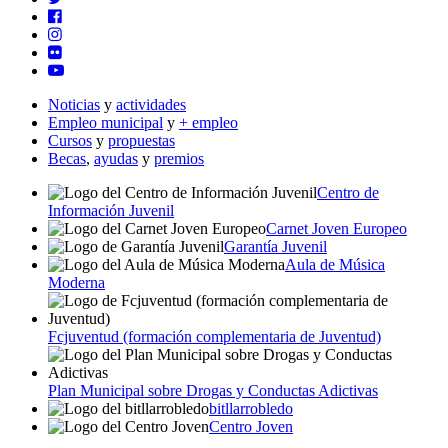
Noticias
y
actividades
Empleo municipal
y
+ empleo
Cursos
y
propuestas
Becas
,
ayudas
y
premios
Centro de
Información Juvenil
Carnet Joven Europeo
Garantía Juvenil
Aula de Música
Moderna
Fcjuventud (formación complementaria de Juventud)
Plan Municipal sobre Drogas y Conductas Adictivas
bitllarrobledo
Centro Joven