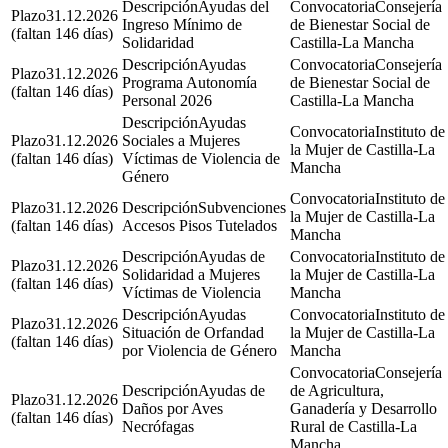
Ayudas del
Consejería
31.12.2026
Ingreso Mínimo de
de Bienestar Social de
(faltan 146 días)
Solidaridad
Castilla-La Mancha
Ayudas
Consejería
31.12.2026
Programa Autonomía
de Bienestar Social de
(faltan 146 días)
Personal 2026
Castilla-La Mancha
Ayudas
Instituto de
31.12.2026
Sociales a Mujeres
la Mujer de Castilla-La
(faltan 146 días)
Víctimas de Violencia de
Mancha
Género
Instituto de
31.12.2026
Subvenciones
la Mujer de Castilla-La
(faltan 146 días)
Accesos Pisos Tutelados
Mancha
Ayudas de
Instituto de
31.12.2026
Solidaridad a Mujeres
la Mujer de Castilla-La
(faltan 146 días)
Víctimas de Violencia
Mancha
Ayudas
Instituto de
31.12.2026
Situación de Orfandad
la Mujer de Castilla-La
(faltan 146 días)
por Violencia de Género
Mancha
Consejería
Ayudas de
de Agricultura,
31.12.2026
Daños por Aves
Ganadería y Desarrollo
(faltan 146 días)
Necrófagas
Rural de Castilla-La
Mancha