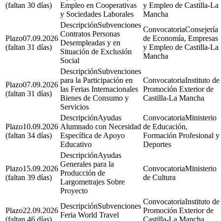
(faltan 30 días)
Empleo en Cooperativas
y Empleo de Castilla-La
y Sociedades Laborales
Mancha
Subvenciones
Consejería
Contratos Personas
07.09.2026
de Economía, Empresas
Desempleadas y en
(faltan 31 días)
y Empleo de Castilla-La
Situación de Exclusión
Mancha
Social
Subvenciones
para la Participación en
Instituto de
07.09.2026
las Ferias Internacionales
Promoción Exterior de
(faltan 31 días)
Bienes de Consumo y
Castilla-La Mancha
Servicios
Ayudas
Ministerio
10.09.2026
Alumnado con Necesidad
de Educación,
(faltan 34 días)
Específica de Apoyo
Formación Profesional y
Educativo
Deportes
Ayudas
Generales para la
15.09.2026
Ministerio
Producción de
(faltan 39 días)
de Cultura
Largometrajes Sobre
Proyecto
Instituto de
Subvenciones
22.09.2026
Promoción Exterior de
Feria World Travel
(faltan 46 días)
Castilla-La Mancha