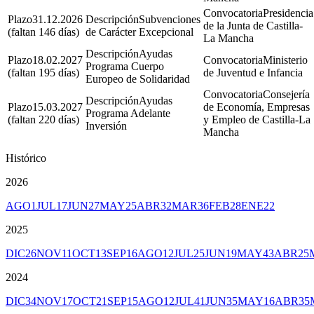
Presidencia
31.12.2026
Subvenciones
de la Junta de Castilla-
(faltan 146 días)
de Carácter Excepcional
La Mancha
Ayudas
18.02.2027
Ministerio
Programa Cuerpo
(faltan 195 días)
de Juventud e Infancia
Europeo de Solidaridad
Consejería
Ayudas
15.03.2027
de Economía, Empresas
Programa Adelante
(faltan 220 días)
y Empleo de Castilla-La
Inversión
Mancha
Histórico
2026
AGO
1
JUL
17
JUN
27
MAY
25
ABR
32
MAR
36
FEB
28
ENE
22
2025
DIC
26
NOV
11
OCT
13
SEP
16
AGO
12
JUL
25
JUN
19
MAY
43
ABR
25
2024
DIC
34
NOV
17
OCT
21
SEP
15
AGO
12
JUL
41
JUN
35
MAY
16
ABR
35