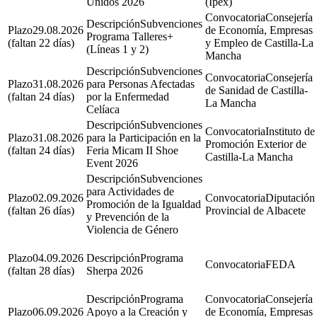
Unidos 2026
(Ipex)
Consejería
Subvenciones
29.08.2026
de Economía, Empresas
Programa Talleres+
(faltan 22 días)
y Empleo de Castilla-La
(Líneas 1 y 2)
Mancha
Subvenciones
Consejería
31.08.2026
para Personas Afectadas
de Sanidad de Castilla-
(faltan 24 días)
por la Enfermedad
La Mancha
Celíaca
Subvenciones
Instituto de
31.08.2026
para la Participación en la
Promoción Exterior de
(faltan 24 días)
Feria Micam II Shoe
Castilla-La Mancha
Event 2026
Subvenciones
para Actividades de
02.09.2026
Diputación
Promoción de la Igualdad
(faltan 26 días)
Provincial de Albacete
y Prevención de la
Violencia de Género
04.09.2026
Programa
FEDA
(faltan 28 días)
Sherpa 2026
Programa
Consejería
06.09.2026
Apoyo a la Creación y
de Economía, Empresas