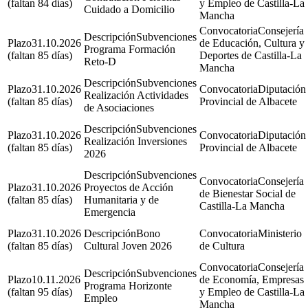
(faltan 84 días)
y Empleo de Castilla-La
Cuidado a Domicilio
Mancha
Consejería
Subvenciones
31.10.2026
de Educación, Cultura y
Programa Formación
(faltan 85 días)
Deportes de Castilla-La
Reto-D
Mancha
Subvenciones
31.10.2026
Diputación
Realización Actividades
(faltan 85 días)
Provincial de Albacete
de Asociaciones
Subvenciones
31.10.2026
Diputación
Realización Inversiones
(faltan 85 días)
Provincial de Albacete
2026
Subvenciones
Consejería
31.10.2026
Proyectos de Acción
de Bienestar Social de
(faltan 85 días)
Humanitaria y de
Castilla-La Mancha
Emergencia
31.10.2026
Bono
Ministerio
(faltan 85 días)
Cultural Joven 2026
de Cultura
Consejería
Subvenciones
10.11.2026
de Economía, Empresas
Programa Horizonte
(faltan 95 días)
y Empleo de Castilla-La
Empleo
Mancha