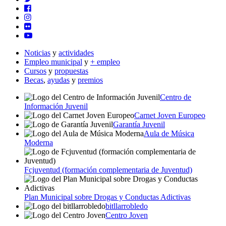
Noticias
y
actividades
Empleo municipal
y
+ empleo
Cursos
y
propuestas
Becas
,
ayudas
y
premios
Centro de
Información Juvenil
Carnet Joven Europeo
Garantía Juvenil
Aula de Música
Moderna
Fcjuventud (formación complementaria de Juventud)
Plan Municipal sobre Drogas y Conductas Adictivas
bitllarrobledo
Centro Joven