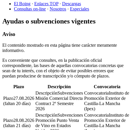
El Boing
·
Enlaces TOP
·
Descargas
Consultas on-line
·
Nosotros
·
Especiales
Ayudas o subvenciones vigentes
Aviso
El contenido mostrado en esta página tiene carácter meramente
informativo.
Es conveniente que consultes, en la publicación oficial
correspondiente, las bases de aquellas convocatorias concretas que
sean de tu interés, con el objeto de evitar posibles errores que
puedan producirse de transcripción y/o cómputo de plazos.
Plazo
Descripción
Convocatoria
Subvenciones
Instituto de
27.08.2026
Misión Comercial Directa
Promoción Exterior de
(faltan 20 días)
Contract 2º Semestre
Castilla-La Mancha
2026
(Ipex)
Subvenciones
Instituto de
28.08.2026
Promoción Punto Venta
Promoción Exterior de
(faltan 21 días)
de Vino en Estados
Castilla-La Mancha