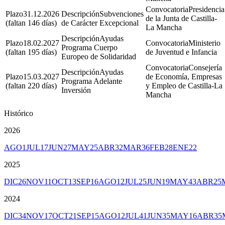
Presidencia
31.12.2026
Subvenciones
de la Junta de Castilla-
(faltan 146 días)
de Carácter Excepcional
La Mancha
Ayudas
18.02.2027
Ministerio
Programa Cuerpo
(faltan 195 días)
de Juventud e Infancia
Europeo de Solidaridad
Consejería
Ayudas
15.03.2027
de Economía, Empresas
Programa Adelante
(faltan 220 días)
y Empleo de Castilla-La
Inversión
Mancha
Histórico
2026
AGO
1
JUL
17
JUN
27
MAY
25
ABR
32
MAR
36
FEB
28
ENE
22
2025
DIC
26
NOV
11
OCT
13
SEP
16
AGO
12
JUL
25
JUN
19
MAY
43
ABR
25
2024
DIC
34
NOV
17
OCT
21
SEP
15
AGO
12
JUL
41
JUN
35
MAY
16
ABR
35