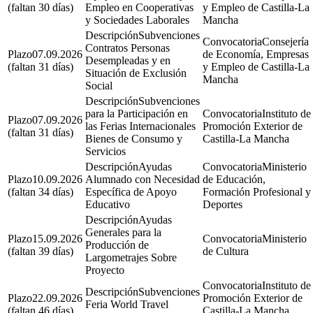
(faltan 30 días)
Empleo en Cooperativas
y Empleo de Castilla-La
y Sociedades Laborales
Mancha
Subvenciones
Consejería
Contratos Personas
07.09.2026
de Economía, Empresas
Desempleadas y en
(faltan 31 días)
y Empleo de Castilla-La
Situación de Exclusión
Mancha
Social
Subvenciones
para la Participación en
Instituto de
07.09.2026
las Ferias Internacionales
Promoción Exterior de
(faltan 31 días)
Bienes de Consumo y
Castilla-La Mancha
Servicios
Ayudas
Ministerio
10.09.2026
Alumnado con Necesidad
de Educación,
(faltan 34 días)
Específica de Apoyo
Formación Profesional y
Educativo
Deportes
Ayudas
Generales para la
15.09.2026
Ministerio
Producción de
(faltan 39 días)
de Cultura
Largometrajes Sobre
Proyecto
Instituto de
Subvenciones
22.09.2026
Promoción Exterior de
Feria World Travel
(faltan 46 días)
Castilla-La Mancha