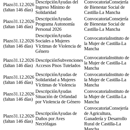
Ayudas del
Consejería
31.12.2026
Ingreso Mínimo de
de Bienestar Social de
(faltan 146 días)
Solidaridad
Castilla-La Mancha
Ayudas
Consejería
31.12.2026
Programa Autonomía
de Bienestar Social de
(faltan 146 días)
Personal 2026
Castilla-La Mancha
Ayudas
Instituto de
31.12.2026
Sociales a Mujeres
la Mujer de Castilla-La
(faltan 146 días)
Víctimas de Violencia de
Mancha
Género
Instituto de
31.12.2026
Subvenciones
la Mujer de Castilla-La
(faltan 146 días)
Accesos Pisos Tutelados
Mancha
Ayudas de
Instituto de
31.12.2026
Solidaridad a Mujeres
la Mujer de Castilla-La
(faltan 146 días)
Víctimas de Violencia
Mancha
Ayudas
Instituto de
31.12.2026
Situación de Orfandad
la Mujer de Castilla-La
(faltan 146 días)
por Violencia de Género
Mancha
Consejería
Ayudas de
de Agricultura,
31.12.2026
Daños por Aves
Ganadería y Desarrollo
(faltan 146 días)
Necrófagas
Rural de Castilla-La
Mancha