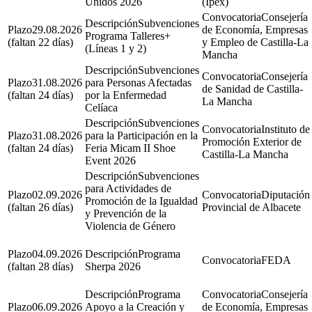
Unidos 2026
(Ipex)
Consejería
Subvenciones
29.08.2026
de Economía, Empresas
Programa Talleres+
(faltan 22 días)
y Empleo de Castilla-La
(Líneas 1 y 2)
Mancha
Subvenciones
Consejería
31.08.2026
para Personas Afectadas
de Sanidad de Castilla-
(faltan 24 días)
por la Enfermedad
La Mancha
Celíaca
Subvenciones
Instituto de
31.08.2026
para la Participación en la
Promoción Exterior de
(faltan 24 días)
Feria Micam II Shoe
Castilla-La Mancha
Event 2026
Subvenciones
para Actividades de
02.09.2026
Diputación
Promoción de la Igualdad
(faltan 26 días)
Provincial de Albacete
y Prevención de la
Violencia de Género
04.09.2026
Programa
FEDA
(faltan 28 días)
Sherpa 2026
Programa
Consejería
06.09.2026
Apoyo a la Creación y
de Economía, Empresas