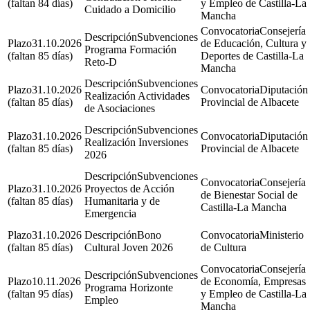
(faltan 84 días)
y Empleo de Castilla-La
Cuidado a Domicilio
Mancha
Consejería
Subvenciones
31.10.2026
de Educación, Cultura y
Programa Formación
(faltan 85 días)
Deportes de Castilla-La
Reto-D
Mancha
Subvenciones
31.10.2026
Diputación
Realización Actividades
(faltan 85 días)
Provincial de Albacete
de Asociaciones
Subvenciones
31.10.2026
Diputación
Realización Inversiones
(faltan 85 días)
Provincial de Albacete
2026
Subvenciones
Consejería
31.10.2026
Proyectos de Acción
de Bienestar Social de
(faltan 85 días)
Humanitaria y de
Castilla-La Mancha
Emergencia
31.10.2026
Bono
Ministerio
(faltan 85 días)
Cultural Joven 2026
de Cultura
Consejería
Subvenciones
10.11.2026
de Economía, Empresas
Programa Horizonte
(faltan 95 días)
y Empleo de Castilla-La
Empleo
Mancha