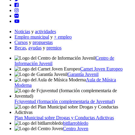
Noticias
y
actividades
Empleo municipal
y
+ empleo
Cursos
y
propuestas
Becas
,
ayudas
y
premios
Centro de
Información Juvenil
Carnet Joven Europeo
Garantía Juvenil
Aula de Música
Moderna
Fcjuventud (formación complementaria de Juventud)
Plan Municipal sobre Drogas y Conductas Adictivas
bitllarrobledo
Centro Joven