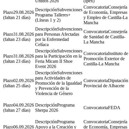
Unidos 2026
(Ipex)
Consejería
Subvenciones
29.08.2026
de Economía, Empresas
Programa Talleres+
(faltan 21 días)
y Empleo de Castilla-La
(Líneas 1 y 2)
Mancha
Subvenciones
Consejería
31.08.2026
para Personas Afectadas
de Sanidad de Castilla-
(faltan 23 días)
por la Enfermedad
La Mancha
Celíaca
Subvenciones
Instituto de
31.08.2026
para la Participación en la
Promoción Exterior de
(faltan 23 días)
Feria Micam II Shoe
Castilla-La Mancha
Event 2026
Subvenciones
para Actividades de
02.09.2026
Diputación
Promoción de la Igualdad
(faltan 25 días)
Provincial de Albacete
y Prevención de la
Violencia de Género
04.09.2026
Programa
FEDA
(faltan 27 días)
Sherpa 2026
Programa
Consejería
06.09.2026
Apoyo a la Creación y
de Economía, Empresas