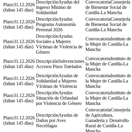
Ayudas del
Consejería
31.12.2026
Ingreso Mínimo de
de Bienestar Social de
(faltan 145 días)
Solidaridad
Castilla-La Mancha
Ayudas
Consejería
31.12.2026
Programa Autonomía
de Bienestar Social de
(faltan 145 días)
Personal 2026
Castilla-La Mancha
Ayudas
Instituto de
31.12.2026
Sociales a Mujeres
la Mujer de Castilla-La
(faltan 145 días)
Víctimas de Violencia de
Mancha
Género
Instituto de
31.12.2026
Subvenciones
la Mujer de Castilla-La
(faltan 145 días)
Accesos Pisos Tutelados
Mancha
Ayudas de
Instituto de
31.12.2026
Solidaridad a Mujeres
la Mujer de Castilla-La
(faltan 145 días)
Víctimas de Violencia
Mancha
Ayudas
Instituto de
31.12.2026
Situación de Orfandad
la Mujer de Castilla-La
(faltan 145 días)
por Violencia de Género
Mancha
Consejería
Ayudas de
de Agricultura,
31.12.2026
Daños por Aves
Ganadería y Desarrollo
(faltan 145 días)
Necrófagas
Rural de Castilla-La
Mancha