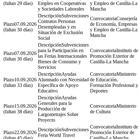
(faltan 29 días)
Empleo en Cooperativas
y Empleo de Castilla-La
y Sociedades Laborales
Mancha
Subvenciones
Consejería
Contratos Personas
07.09.2026
de Economía, Empresas
Desempleadas y en
(faltan 30 días)
y Empleo de Castilla-La
Situación de Exclusión
Mancha
Social
Subvenciones
para la Participación en
Instituto de
07.09.2026
las Ferias Internacionales
Promoción Exterior de
(faltan 30 días)
Bienes de Consumo y
Castilla-La Mancha
Servicios
Ayudas
Ministerio
10.09.2026
Alumnado con Necesidad
de Educación,
(faltan 33 días)
Específica de Apoyo
Formación Profesional y
Educativo
Deportes
Ayudas
Generales para la
15.09.2026
Ministerio
Producción de
(faltan 38 días)
de Cultura
Largometrajes Sobre
Proyecto
Instituto de
Subvenciones
22.09.2026
Promoción Exterior de
Feria World Travel
(faltan 45 días)
Castilla-La Mancha