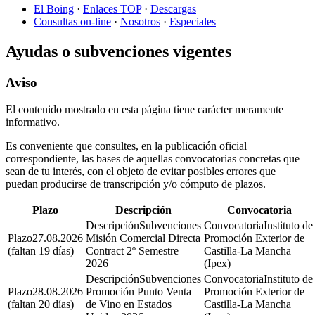
El Boing
·
Enlaces TOP
·
Descargas
Consultas on-line
·
Nosotros
·
Especiales
Ayudas o subvenciones vigentes
Aviso
El contenido mostrado en esta página tiene carácter meramente
informativo.
Es conveniente que consultes, en la publicación oficial
correspondiente, las bases de aquellas convocatorias concretas que
sean de tu interés, con el objeto de evitar posibles errores que
puedan producirse de transcripción y/o cómputo de plazos.
Plazo
Descripción
Convocatoria
Subvenciones
Instituto de
27.08.2026
Misión Comercial Directa
Promoción Exterior de
(faltan 19 días)
Contract 2º Semestre
Castilla-La Mancha
2026
(Ipex)
Subvenciones
Instituto de
28.08.2026
Promoción Punto Venta
Promoción Exterior de
(faltan 20 días)
de Vino en Estados
Castilla-La Mancha