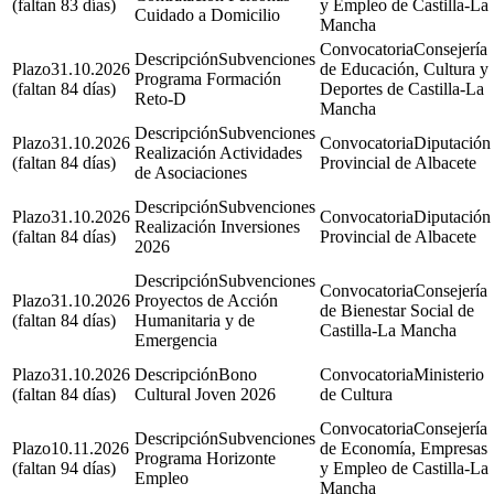
(faltan 83 días)
y Empleo de Castilla-La
Cuidado a Domicilio
Mancha
Consejería
Subvenciones
31.10.2026
de Educación, Cultura y
Programa Formación
(faltan 84 días)
Deportes de Castilla-La
Reto-D
Mancha
Subvenciones
31.10.2026
Diputación
Realización Actividades
(faltan 84 días)
Provincial de Albacete
de Asociaciones
Subvenciones
31.10.2026
Diputación
Realización Inversiones
(faltan 84 días)
Provincial de Albacete
2026
Subvenciones
Consejería
31.10.2026
Proyectos de Acción
de Bienestar Social de
(faltan 84 días)
Humanitaria y de
Castilla-La Mancha
Emergencia
31.10.2026
Bono
Ministerio
(faltan 84 días)
Cultural Joven 2026
de Cultura
Consejería
Subvenciones
10.11.2026
de Economía, Empresas
Programa Horizonte
(faltan 94 días)
y Empleo de Castilla-La
Empleo
Mancha