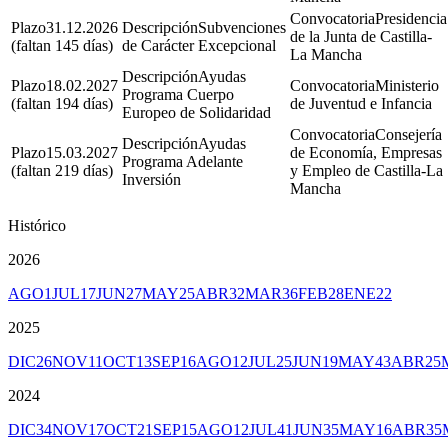
Presidencia
31.12.2026
Subvenciones
de la Junta de Castilla-
(faltan 145 días)
de Carácter Excepcional
La Mancha
Ayudas
18.02.2027
Ministerio
Programa Cuerpo
(faltan 194 días)
de Juventud e Infancia
Europeo de Solidaridad
Consejería
Ayudas
15.03.2027
de Economía, Empresas
Programa Adelante
(faltan 219 días)
y Empleo de Castilla-La
Inversión
Mancha
Histórico
2026
AGO
1
JUL
17
JUN
27
MAY
25
ABR
32
MAR
36
FEB
28
ENE
22
2025
DIC
26
NOV
11
OCT
13
SEP
16
AGO
12
JUL
25
JUN
19
MAY
43
ABR
25
2024
DIC
34
NOV
17
OCT
21
SEP
15
AGO
12
JUL
41
JUN
35
MAY
16
ABR
35