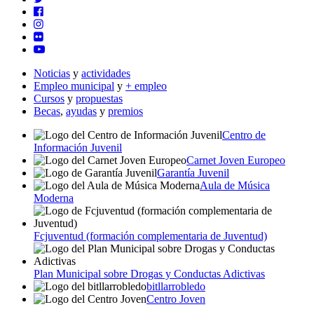
Noticias
y
actividades
Empleo municipal
y
+ empleo
Cursos
y
propuestas
Becas
,
ayudas
y
premios
Centro de
Información Juvenil
Carnet Joven Europeo
Garantía Juvenil
Aula de Música
Moderna
Fcjuventud (formación complementaria de Juventud)
Plan Municipal sobre Drogas y Conductas Adictivas
bitllarrobledo
Centro Joven