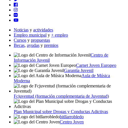
Noticias
y
actividades
Empleo municipal
y
+ empleo
Cursos
y
propuestas
Becas
,
ayudas
y
premios
Centro de
Información Juvenil
Carnet Joven Europeo
Garantía Juvenil
Aula de Música
Moderna
Fcjuventud (formación complementaria de Juventud)
Plan Municipal sobre Drogas y Conductas Adictivas
bitllarrobledo
Centro Joven