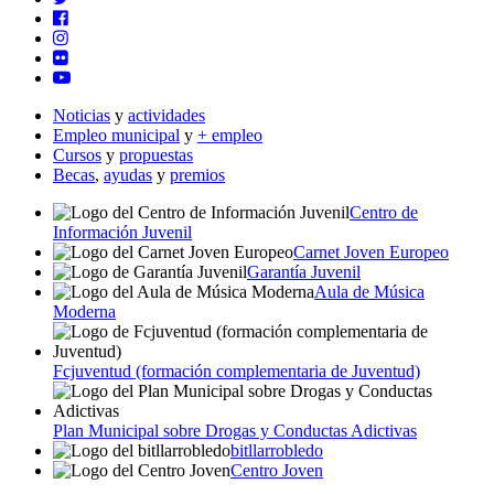
Noticias
y
actividades
Empleo municipal
y
+ empleo
Cursos
y
propuestas
Becas
,
ayudas
y
premios
Centro de
Información Juvenil
Carnet Joven Europeo
Garantía Juvenil
Aula de Música
Moderna
Fcjuventud (formación complementaria de Juventud)
Plan Municipal sobre Drogas y Conductas Adictivas
bitllarrobledo
Centro Joven