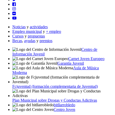
Noticias
y
actividades
Empleo municipal
y
+ empleo
Cursos
y
propuestas
Becas
,
ayudas
y
premios
Centro de
Información Juvenil
Carnet Joven Europeo
Garantía Juvenil
Aula de Música
Moderna
Fcjuventud (formación complementaria de Juventud)
Plan Municipal sobre Drogas y Conductas Adictivas
bitllarrobledo
Centro Joven