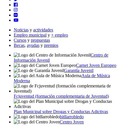
Noticias
y
actividades
Empleo municipal
y
+ empleo
Cursos
y
propuestas
Becas
,
ayudas
y
premios
Centro de
Información Juvenil
Carnet Joven Europeo
Garantía Juvenil
Aula de Música
Moderna
Fcjuventud (formación complementaria de Juventud)
Plan Municipal sobre Drogas y Conductas Adictivas
bitllarrobledo
Centro Joven