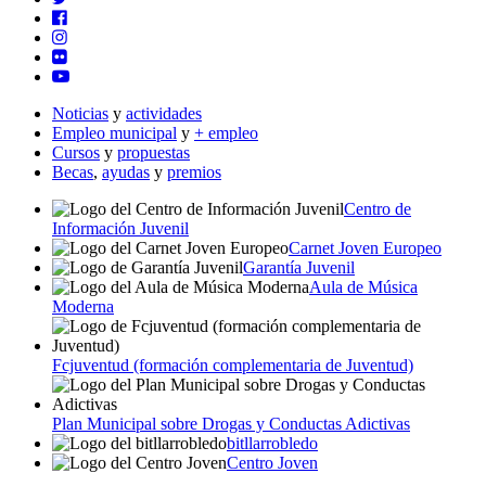
Noticias
y
actividades
Empleo municipal
y
+ empleo
Cursos
y
propuestas
Becas
,
ayudas
y
premios
Centro de
Información Juvenil
Carnet Joven Europeo
Garantía Juvenil
Aula de Música
Moderna
Fcjuventud (formación complementaria de Juventud)
Plan Municipal sobre Drogas y Conductas Adictivas
bitllarrobledo
Centro Joven