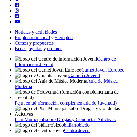
Noticias
y
actividades
Empleo municipal
y
+ empleo
Cursos
y
propuestas
Becas
,
ayudas
y
premios
Centro de
Información Juvenil
Carnet Joven Europeo
Garantía Juvenil
Aula de Música
Moderna
Fcjuventud (formación complementaria de Juventud)
Plan Municipal sobre Drogas y Conductas Adictivas
bitllarrobledo
Centro Joven