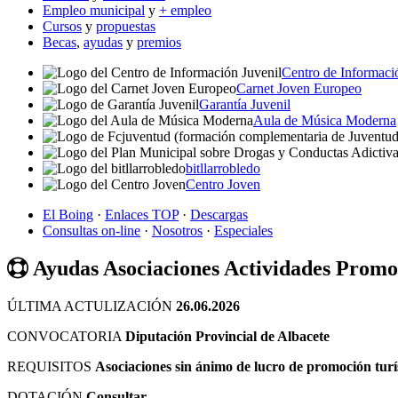
Empleo municipal
y
+ empleo
Cursos
y
propuestas
Becas
,
ayudas
y
premios
Centro de Informaci
Carnet Joven Europeo
Garantía Juvenil
Aula de Música Moderna
bitllarrobledo
Centro Joven
El Boing
·
Enlaces TOP
·
Descargas
Consultas on-line
·
Nosotros
·
Especiales
Ayudas Asociaciones Actividades Prom
ÚLTIMA ACTULIZACIÓN
26.06.2026
CONVOCATORIA
Diputación Provincial de Albacete
REQUISITOS
Asociaciones sin ánimo de lucro de promoción turís
DOTACIÓN
Consultar