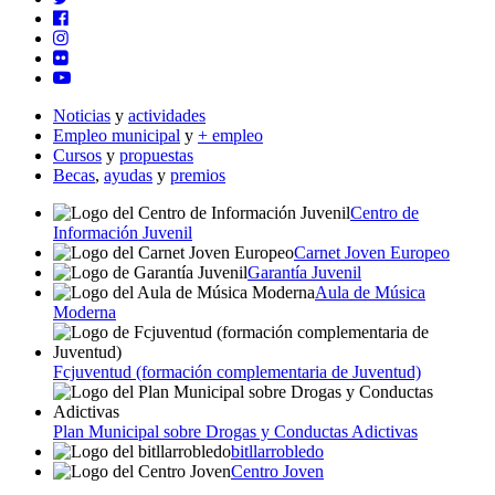
Noticias
y
actividades
Empleo municipal
y
+ empleo
Cursos
y
propuestas
Becas
,
ayudas
y
premios
Centro de
Información Juvenil
Carnet Joven Europeo
Garantía Juvenil
Aula de Música
Moderna
Fcjuventud (formación complementaria de Juventud)
Plan Municipal sobre Drogas y Conductas Adictivas
bitllarrobledo
Centro Joven