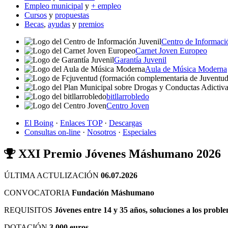
Empleo municipal
y
+ empleo
Cursos
y
propuestas
Becas
,
ayudas
y
premios
Centro de Informaci
Carnet Joven Europeo
Garantía Juvenil
Aula de Música Moderna
bitllarrobledo
Centro Joven
El Boing
·
Enlaces TOP
·
Descargas
Consultas on-line
·
Nosotros
·
Especiales
XXI Premio Jóvenes Máshumano 2026
ÚLTIMA ACTULIZACIÓN
06.07.2026
CONVOCATORIA
Fundación Máshumano
REQUISITOS
Jóvenes entre 14 y 35 años, soluciones a los proble
DOTACIÓN
3.000 euros