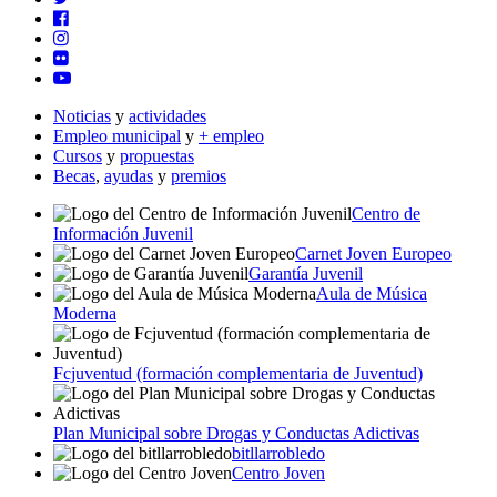
Noticias
y
actividades
Empleo municipal
y
+ empleo
Cursos
y
propuestas
Becas
,
ayudas
y
premios
Centro de
Información Juvenil
Carnet Joven Europeo
Garantía Juvenil
Aula de Música
Moderna
Fcjuventud (formación complementaria de Juventud)
Plan Municipal sobre Drogas y Conductas Adictivas
bitllarrobledo
Centro Joven