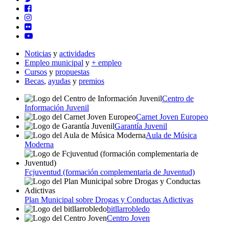
Noticias
y
actividades
Empleo municipal
y
+ empleo
Cursos
y
propuestas
Becas
,
ayudas
y
premios
Centro de
Información Juvenil
Carnet Joven Europeo
Garantía Juvenil
Aula de Música
Moderna
Fcjuventud (formación complementaria de Juventud)
Plan Municipal sobre Drogas y Conductas Adictivas
bitllarrobledo
Centro Joven