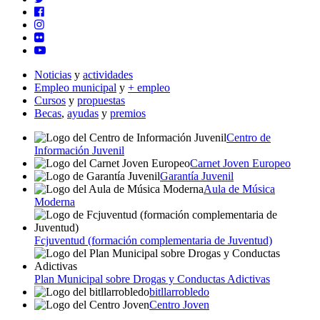
Noticias
y
actividades
Empleo municipal
y
+ empleo
Cursos
y
propuestas
Becas
,
ayudas
y
premios
Centro de
Información Juvenil
Carnet Joven Europeo
Garantía Juvenil
Aula de Música
Moderna
Fcjuventud (formación complementaria de Juventud)
Plan Municipal sobre Drogas y Conductas Adictivas
bitllarrobledo
Centro Joven