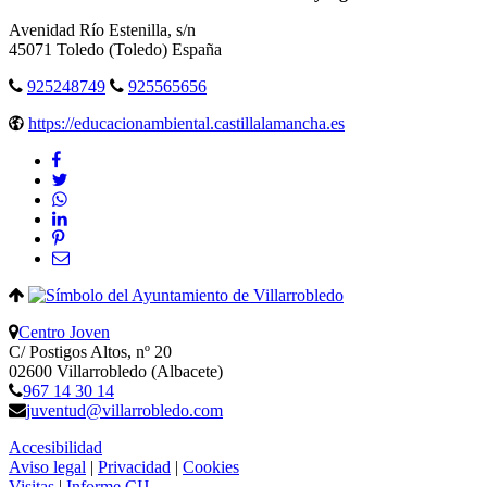
Avenidad Río Estenilla, s/n
45071
Toledo
(Toledo)
España
925248749
925565656
https://educacionambiental.castillalamancha.es
Centro Joven
C/ Postigos Altos, nº 20
02600 Villarrobledo (Albacete)
967 14 30 14
juventud@villarrobledo.com
Accesibilidad
Aviso legal
|
Privacidad
|
Cookies
Visitas
|
Informe CIJ