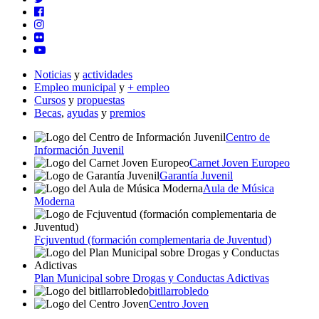
Noticias
y
actividades
Empleo municipal
y
+ empleo
Cursos
y
propuestas
Becas
,
ayudas
y
premios
Centro de
Información Juvenil
Carnet Joven Europeo
Garantía Juvenil
Aula de Música
Moderna
Fcjuventud (formación complementaria de Juventud)
Plan Municipal sobre Drogas y Conductas Adictivas
bitllarrobledo
Centro Joven