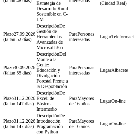
(faltan 48 días)
interesadas
Estrategia de
(Ciudad Real)
Desarrollo Rural
Sostenible en C-
LM
De
Gestión de
27.09.2026
Personas
Herramientas
Teleformac
(faltan 52 días)
interesadas
Avanzadas de
Microsoft 365
Del
Monte a la
Gente:
30.09.2026
Personas
Educación y
Albacete
(faltan 55 días)
interesadas
Divulgación
Forestal Frente a
la Despoblación
De
31.12.2026
Excel: de
Mayores
On-line
(faltan 147 días)
Básico a
de 16 años
Intermedio
De
31.12.2026
Introducción
Mayores
On-line
(faltan 147 días)
Programación
de 16 años
con Python