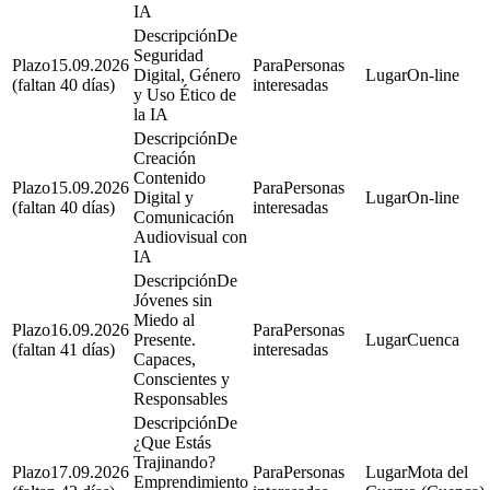
IA
De
Seguridad
15.09.2026
Personas
Digital, Género
On-line
(faltan 40 días)
interesadas
y Uso Ético de
la IA
De
Creación
Contenido
15.09.2026
Personas
Digital y
On-line
(faltan 40 días)
interesadas
Comunicación
Audiovisual con
IA
De
Jóvenes sin
Miedo al
16.09.2026
Personas
Presente.
Cuenca
(faltan 41 días)
interesadas
Capaces,
Conscientes y
Responsables
De
¿Que Estás
Trajinando?
17.09.2026
Personas
Mota del
Emprendimiento