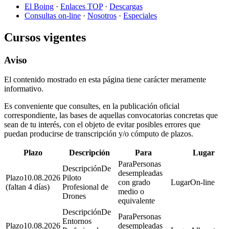
El Boing
·
Enlaces TOP
·
Descargas
Consultas on-line
·
Nosotros
·
Especiales
Cursos vigentes
Aviso
El contenido mostrado en esta página tiene carácter meramente
informativo.
Es conveniente que consultes, en la publicación oficial
correspondiente, las bases de aquellas convocatorias concretas que
sean de tu interés, con el objeto de evitar posibles errores que
puedan producirse de transcripción y/o cómputo de plazos.
Plazo
Descripción
Para
Lugar
Personas
De
desempleadas
10.08.2026
Piloto
con grado
On-line
(faltan 4 días)
Profesional de
medio o
Drones
equivalente
De
Personas
Entornos
10.08.2026
desempleadas