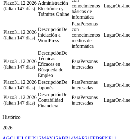
con
31.12.2026
Administración
conocimientos
On-line
(faltan 147 días)
Electrónica y
básicos de
Trámites Online
informática
Personas
De
con
31.12.2026
Iniciación a
conocimientos
On-line
(faltan 147 días)
WordPress
medios de
informática
De
Técnicas
31.12.2026
Personas
Eficaces en
On-line
(faltan 147 días)
interesadas
Búsqueda de
Empleo
31.12.2026
De
Personas
On-line
(faltan 147 días)
Japonés
interesadas
De
31.12.2026
Personas
Contabilidad
On-line
(faltan 147 días)
interesadas
Financiera
Histórico
2026
AGO
1
JUL
6
JUN
12
MAY
15
ABR
14
MAR
21
FEB
9
ENE
11