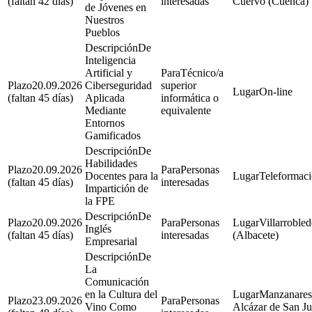
(faltan 42 días)
interesadas
Cuervo (Cuenca)
de Jóvenes en
Nuestros
Pueblos
De
Inteligencia
Artificial y
Técnico/a
20.09.2026
Ciberseguridad
superior
On-line
(faltan 45 días)
Aplicada
informática o
Mediante
equivalente
Entornos
Gamificados
De
Habilidades
20.09.2026
Personas
Docentes para la
Teleformac
(faltan 45 días)
interesadas
Impartición de
la FPE
De
20.09.2026
Personas
Villarroble
Inglés
(faltan 45 días)
interesadas
(Albacete)
Empresarial
De
La
Comunicación
en la Cultura del
Manzanares
23.09.2026
Personas
Vino Como
Alcázar de San J