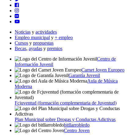
Noticias
y
actividades
Empleo municipal
y
+ empleo
Cursos
y
propuestas
Becas
,
ayudas
y
premios
Centro de
Información Juvenil
Carnet Joven Europeo
Garantía Juvenil
Aula de Música
Moderna
Fcjuventud (formación complementaria de Juventud)
Plan Municipal sobre Drogas y Conductas Adictivas
bitllarrobledo
Centro Joven