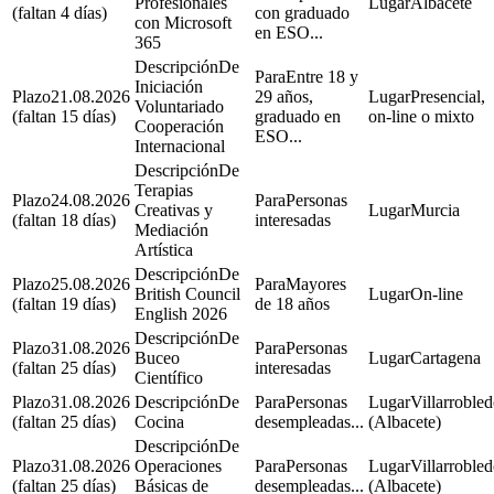
Profesionales
Albacete
(faltan 4 días)
con graduado
con Microsoft
en ESO...
365
De
Entre 18 y
Iniciación
21.08.2026
29 años,
Presencial,
Voluntariado
(faltan 15 días)
graduado en
on-line o mixto
Cooperación
ESO...
Internacional
De
Terapias
24.08.2026
Personas
Creativas y
Murcia
(faltan 18 días)
interesadas
Mediación
Artística
De
25.08.2026
Mayores
British Council
On-line
(faltan 19 días)
de 18 años
English 2026
De
31.08.2026
Personas
Buceo
Cartagena
(faltan 25 días)
interesadas
Científico
31.08.2026
De
Personas
Villarroble
(faltan 25 días)
Cocina
desempleadas...
(Albacete)
De
31.08.2026
Operaciones
Personas
Villarroble
(faltan 25 días)
Básicas de
desempleadas...
(Albacete)