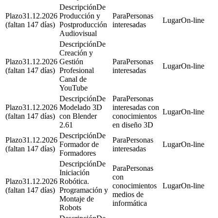
De
31.12.2026
Producción y
Personas
On-line
(faltan 147 días)
Postproducción
interesadas
Audiovisual
De
Creación y
31.12.2026
Gestión
Personas
On-line
(faltan 147 días)
Profesional
interesadas
Canal de
YouTube
De
Personas
31.12.2026
Modelado 3D
interesadas con
On-line
(faltan 147 días)
con Blender
conocimientos
2.61
en diseño 3D
De
31.12.2026
Personas
Formador de
On-line
(faltan 147 días)
interesadas
Formadores
De
Personas
Iniciación
con
31.12.2026
Robótica.
conocimientos
On-line
(faltan 147 días)
Programación y
medios de
Montaje de
informática
Robots