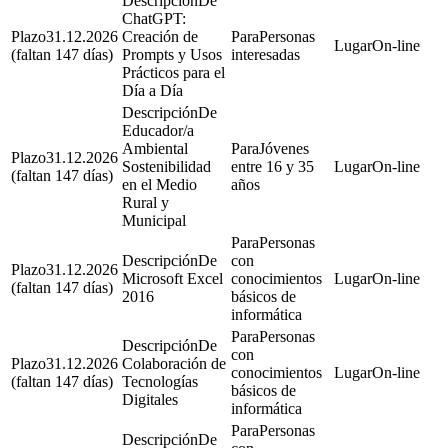
De
ChatGPT:
31.12.2026
Creación de
Personas
On-line
(faltan 147 días)
Prompts y Usos
interesadas
Prácticos para el
Día a Día
De
Educador/a
Ambiental
Jóvenes
31.12.2026
Sostenibilidad
entre 16 y 35
On-line
(faltan 147 días)
en el Medio
años
Rural y
Municipal
Personas
De
con
31.12.2026
Microsoft Excel
conocimientos
On-line
(faltan 147 días)
2016
básicos de
informática
Personas
De
con
31.12.2026
Colaboración de
conocimientos
On-line
(faltan 147 días)
Tecnologías
básicos de
Digitales
informática
Personas
De