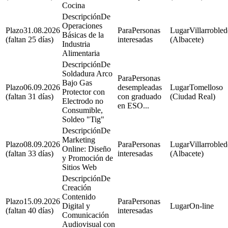
Cocina
De
Operaciones
31.08.2026
Personas
Villarroble
Básicas de la
(faltan 25 días)
interesadas
(Albacete)
Industria
Alimentaria
De
Soldadura Arco
Personas
Bajo Gas
06.09.2026
desempleadas
Tomelloso
Protector con
(faltan 31 días)
con graduado
(Ciudad Real)
Electrodo no
en ESO...
Consumible,
Soldeo "Tig"
De
Marketing
08.09.2026
Personas
Villarroble
Online: Diseño
(faltan 33 días)
interesadas
(Albacete)
y Promoción de
Sitios Web
De
Creación
Contenido
15.09.2026
Personas
Digital y
On-line
(faltan 40 días)
interesadas
Comunicación
Audiovisual con