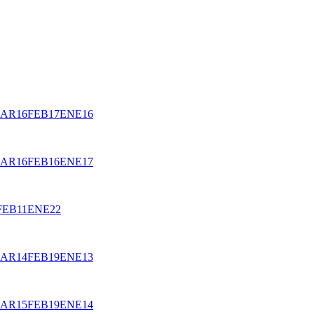
AR
16
FEB
17
ENE
16
AR
16
FEB
16
ENE
17
FEB
11
ENE
22
AR
14
FEB
19
ENE
13
AR
15
FEB
19
ENE
14