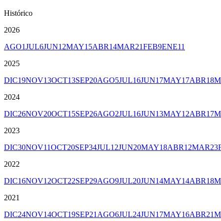
Histórico
2026
AGO
1
JUL
6
JUN
12
MAY
15
ABR
14
MAR
21
FEB
9
ENE
11
2025
DIC
19
NOV
13
OCT
13
SEP
20
AGO
5
JUL
16
JUN
17
MAY
17
ABR
18
M
2024
DIC
26
NOV
20
OCT
15
SEP
26
AGO
2
JUL
16
JUN
13
MAY
12
ABR
17
M
2023
DIC
30
NOV
11
OCT
20
SEP
34
JUL
12
JUN
20
MAY
18
ABR
12
MAR
23
2022
DIC
16
NOV
12
OCT
22
SEP
29
AGO
9
JUL
20
JUN
14
MAY
14
ABR
18
M
2021
DIC
24
NOV
14
OCT
19
SEP
21
AGO
6
JUL
24
JUN
17
MAY
16
ABR
21
M