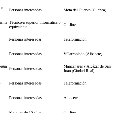
en
Personas interesadas
Mota del Cuervo (Cuenca)
iante
Técnico/a superior informática o
On-line
equivalente
Personas interesadas
Teleformación
Personas interesadas
Villarrobledo (Albacete)
egia
Manzanares y Alcázar de San
Personas interesadas
Juan (Ciudad Real)
5
Personas interesadas
Teleformación
Personas interesadas
Albacete
Mayores de 16 años
On-line