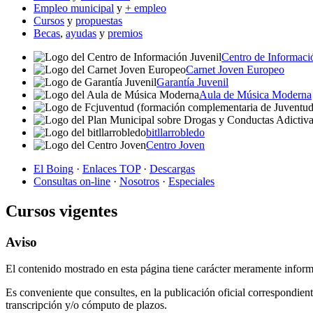
Empleo municipal
y
+ empleo
Cursos
y
propuestas
Becas
,
ayudas
y
premios
Centro de Informaci
Carnet Joven Europeo
Garantía Juvenil
Aula de Música Moderna
bitllarrobledo
Centro Joven
El Boing
·
Enlaces TOP
·
Descargas
Consultas on-line
·
Nosotros
·
Especiales
Cursos vigentes
Aviso
El contenido mostrado en esta página tiene carácter meramente inform
Es conveniente que consultes, en la publicación oficial correspondient
transcripción y/o cómputo de plazos.