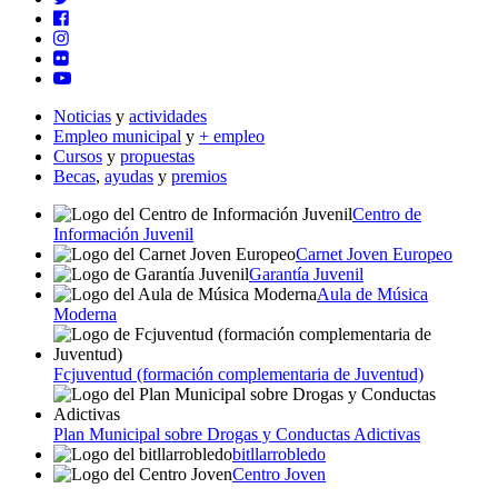
Noticias
y
actividades
Empleo municipal
y
+ empleo
Cursos
y
propuestas
Becas
,
ayudas
y
premios
Centro de
Información Juvenil
Carnet Joven Europeo
Garantía Juvenil
Aula de Música
Moderna
Fcjuventud (formación complementaria de Juventud)
Plan Municipal sobre Drogas y Conductas Adictivas
bitllarrobledo
Centro Joven