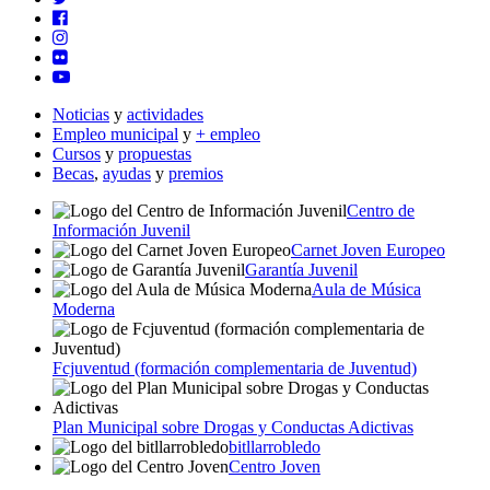
Noticias
y
actividades
Empleo municipal
y
+ empleo
Cursos
y
propuestas
Becas
,
ayudas
y
premios
Centro de
Información Juvenil
Carnet Joven Europeo
Garantía Juvenil
Aula de Música
Moderna
Fcjuventud (formación complementaria de Juventud)
Plan Municipal sobre Drogas y Conductas Adictivas
bitllarrobledo
Centro Joven