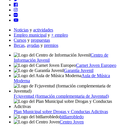
Noticias
y
actividades
Empleo municipal
y
+ empleo
Cursos
y
propuestas
Becas
,
ayudas
y
premios
Centro de
Información Juvenil
Carnet Joven Europeo
Garantía Juvenil
Aula de Música
Moderna
Fcjuventud (formación complementaria de Juventud)
Plan Municipal sobre Drogas y Conductas Adictivas
bitllarrobledo
Centro Joven