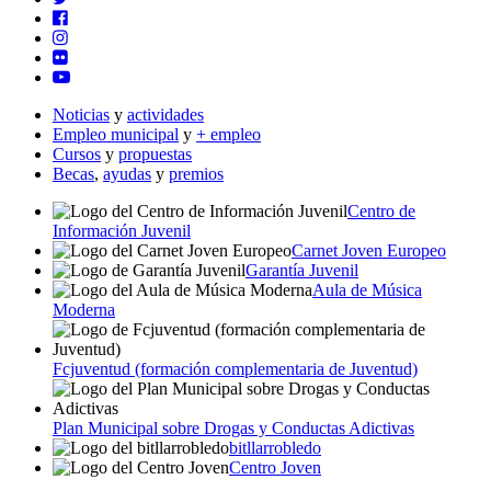
Noticias
y
actividades
Empleo municipal
y
+ empleo
Cursos
y
propuestas
Becas
,
ayudas
y
premios
Centro de
Información Juvenil
Carnet Joven Europeo
Garantía Juvenil
Aula de Música
Moderna
Fcjuventud (formación complementaria de Juventud)
Plan Municipal sobre Drogas y Conductas Adictivas
bitllarrobledo
Centro Joven