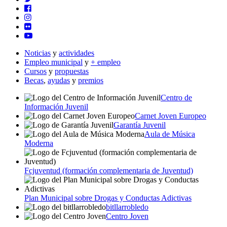
Noticias
y
actividades
Empleo municipal
y
+ empleo
Cursos
y
propuestas
Becas
,
ayudas
y
premios
Centro de
Información Juvenil
Carnet Joven Europeo
Garantía Juvenil
Aula de Música
Moderna
Fcjuventud (formación complementaria de Juventud)
Plan Municipal sobre Drogas y Conductas Adictivas
bitllarrobledo
Centro Joven