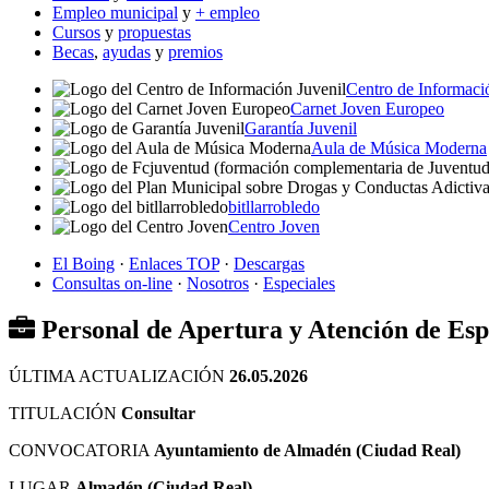
Empleo municipal
y
+ empleo
Cursos
y
propuestas
Becas
,
ayudas
y
premios
Centro de Informaci
Carnet Joven Europeo
Garantía Juvenil
Aula de Música Moderna
bitllarrobledo
Centro Joven
El Boing
·
Enlaces TOP
·
Descargas
Consultas on-line
·
Nosotros
·
Especiales
Personal de Apertura y Atención de Esp
ÚLTIMA ACTUALIZACIÓN
26.05.2026
TITULACIÓN
Consultar
CONVOCATORIA
Ayuntamiento de Almadén (Ciudad Real)
LUGAR
Almadén (Ciudad Real)