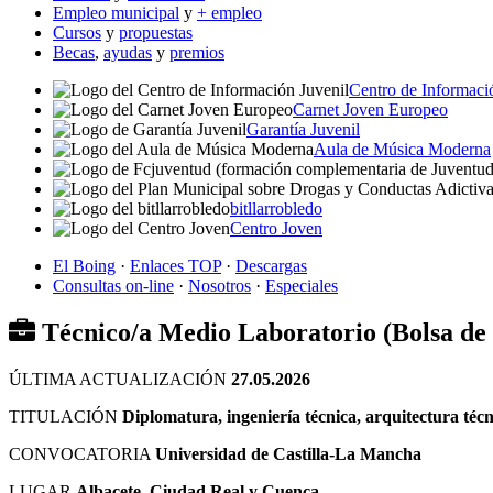
Empleo municipal
y
+ empleo
Cursos
y
propuestas
Becas
,
ayudas
y
premios
Centro de Informaci
Carnet Joven Europeo
Garantía Juvenil
Aula de Música Moderna
bitllarrobledo
Centro Joven
El Boing
·
Enlaces TOP
·
Descargas
Consultas on-line
·
Nosotros
·
Especiales
Técnico/a Medio Laboratorio (Bolsa de
ÚLTIMA ACTUALIZACIÓN
27.05.2026
TITULACIÓN
Diplomatura, ingeniería técnica, arquitectura téc
CONVOCATORIA
Universidad de Castilla-La Mancha
LUGAR
Albacete, Ciudad Real y Cuenca