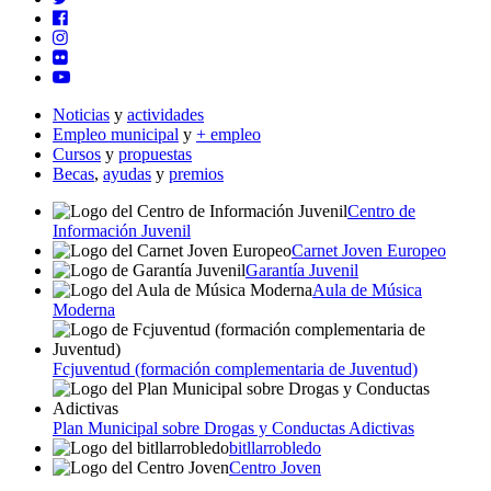
Noticias
y
actividades
Empleo municipal
y
+ empleo
Cursos
y
propuestas
Becas
,
ayudas
y
premios
Centro de
Información Juvenil
Carnet Joven Europeo
Garantía Juvenil
Aula de Música
Moderna
Fcjuventud (formación complementaria de Juventud)
Plan Municipal sobre Drogas y Conductas Adictivas
bitllarrobledo
Centro Joven