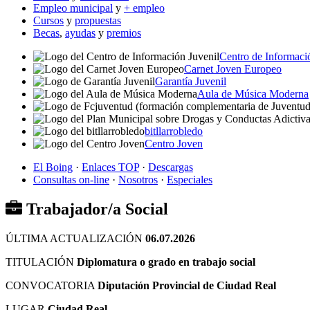
Empleo municipal
y
+ empleo
Cursos
y
propuestas
Becas
,
ayudas
y
premios
Centro de Informaci
Carnet Joven Europeo
Garantía Juvenil
Aula de Música Moderna
bitllarrobledo
Centro Joven
El Boing
·
Enlaces TOP
·
Descargas
Consultas on-line
·
Nosotros
·
Especiales
Trabajador/a Social
ÚLTIMA ACTUALIZACIÓN
06.07.2026
TITULACIÓN
Diplomatura o grado en trabajo social
CONVOCATORIA
Diputación Provincial de Ciudad Real
LUGAR
Ciudad Real