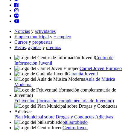
Noticias
y
actividades
Empleo municipal
y
+ empleo
Cursos
y
propuestas
Becas
,
ayudas
y
premios
Centro de
Información Juvenil
Carnet Joven Europeo
Garantía Juvenil
Aula de Música
Moderna
Fcjuventud (formación complementaria de Juventud)
Plan Municipal sobre Drogas y Conductas Adictivas
bitllarrobledo
Centro Joven