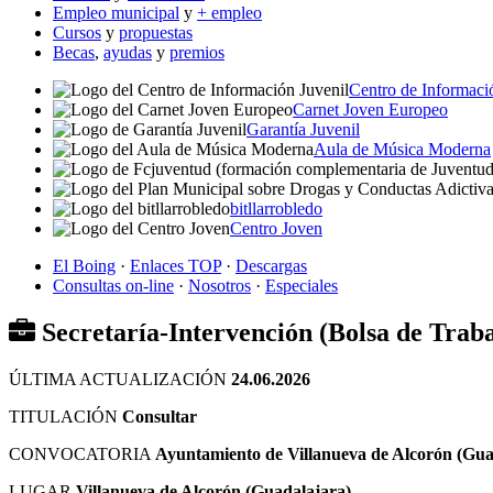
Empleo municipal
y
+ empleo
Cursos
y
propuestas
Becas
,
ayudas
y
premios
Centro de Informaci
Carnet Joven Europeo
Garantía Juvenil
Aula de Música Moderna
bitllarrobledo
Centro Joven
El Boing
·
Enlaces TOP
·
Descargas
Consultas on-line
·
Nosotros
·
Especiales
Secretaría-Intervención (Bolsa de Traba
ÚLTIMA ACTUALIZACIÓN
24.06.2026
TITULACIÓN
Consultar
CONVOCATORIA
Ayuntamiento de Villanueva de Alcorón (Gua
LUGAR
Villanueva de Alcorón (Guadalajara)