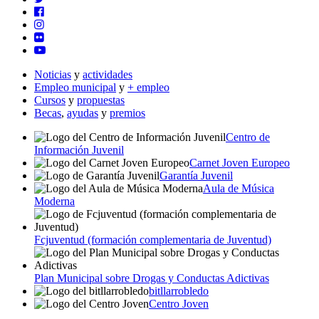
Noticias
y
actividades
Empleo municipal
y
+ empleo
Cursos
y
propuestas
Becas
,
ayudas
y
premios
Centro de
Información Juvenil
Carnet Joven Europeo
Garantía Juvenil
Aula de Música
Moderna
Fcjuventud (formación complementaria de Juventud)
Plan Municipal sobre Drogas y Conductas Adictivas
bitllarrobledo
Centro Joven