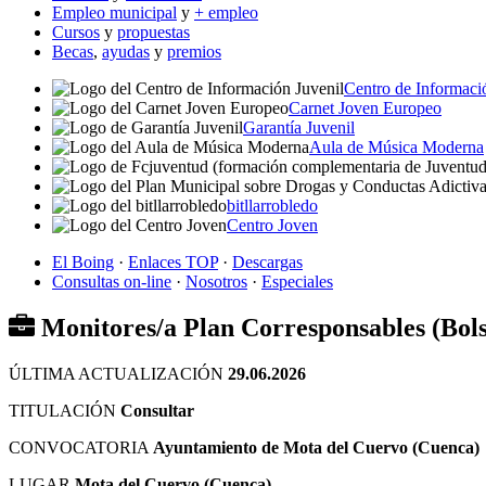
Empleo municipal
y
+ empleo
Cursos
y
propuestas
Becas
,
ayudas
y
premios
Centro de Informaci
Carnet Joven Europeo
Garantía Juvenil
Aula de Música Moderna
bitllarrobledo
Centro Joven
El Boing
·
Enlaces TOP
·
Descargas
Consultas on-line
·
Nosotros
·
Especiales
Monitores/a Plan Corresponsables (Bols
ÚLTIMA ACTUALIZACIÓN
29.06.2026
TITULACIÓN
Consultar
CONVOCATORIA
Ayuntamiento de Mota del Cuervo (Cuenca)
LUGAR
Mota del Cuervo (Cuenca)