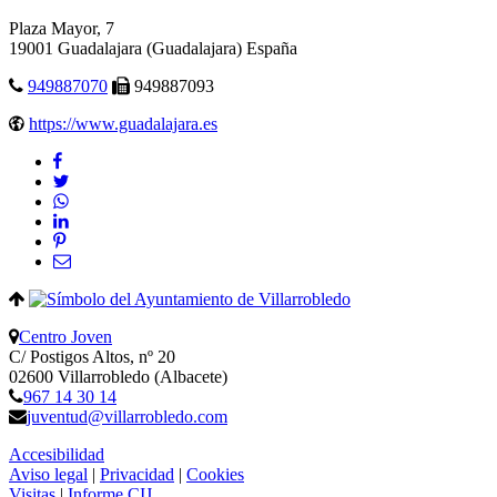
Plaza Mayor, 7
19001
Guadalajara
(Guadalajara)
España
949887070
949887093
https://www.guadalajara.es
Centro Joven
C/ Postigos Altos, nº 20
02600 Villarrobledo (Albacete)
967 14 30 14
juventud@villarrobledo.com
Accesibilidad
Aviso legal
|
Privacidad
|
Cookies
Visitas
|
Informe CIJ