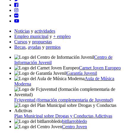
Noticias
y
actividades
Empleo municipal
y
+ empleo
Cursos
y
propuestas
Becas
,
ayudas
y
premios
Centro de
Información Juvenil
Carnet Joven Europeo
Garantía Juvenil
Aula de Música
Moderna
Fcjuventud (formación complementaria de Juventud)
Plan Municipal sobre Drogas y Conductas Adictivas
bitllarrobledo
Centro Joven