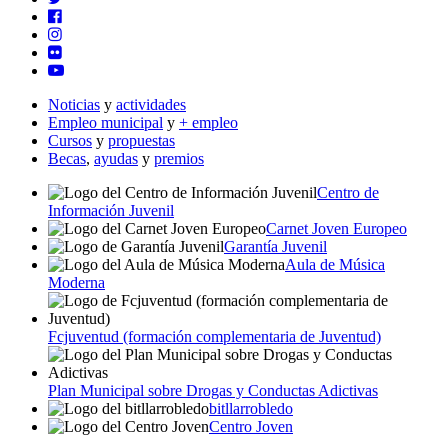
Noticias
y
actividades
Empleo municipal
y
+ empleo
Cursos
y
propuestas
Becas
,
ayudas
y
premios
Centro de
Información Juvenil
Carnet Joven Europeo
Garantía Juvenil
Aula de Música
Moderna
Fcjuventud (formación complementaria de Juventud)
Plan Municipal sobre Drogas y Conductas Adictivas
bitllarrobledo
Centro Joven