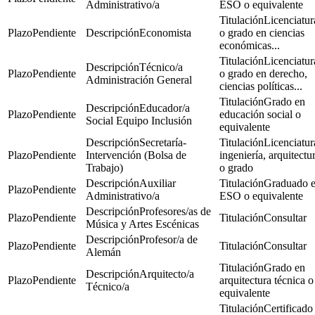
Administrativo/a
ESO o equivalente
Licenciatur
Pendiente
Economista
o grado en ciencias
económicas...
Licenciatur
Técnico/a
Pendiente
o grado en derecho,
Administración General
ciencias políticas...
Grado en
Educador/a
Pendiente
educación social o
Social Equipo Inclusión
equivalente
Secretaría-
Licenciatur
Pendiente
Intervención (Bolsa de
ingeniería, arquitectu
Trabajo)
o grado
Auxiliar
Graduado 
Pendiente
Administrativo/a
ESO o equivalente
Profesores/as de
Pendiente
Consultar
Música y Artes Escénicas
Profesor/a de
Pendiente
Consultar
Alemán
Grado en
Arquitecto/a
Pendiente
arquitectura técnica o
Técnico/a
equivalente
Certificado