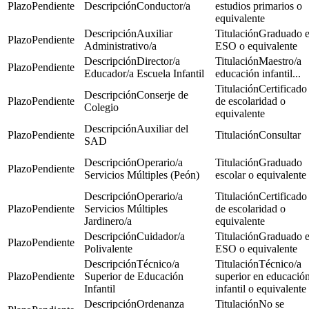
Pendiente
Conductor/a
estudios primarios o
equivalente
Auxiliar
Graduado 
Pendiente
Administrativo/a
ESO o equivalente
Director/a
Maestro/a
Pendiente
Educador/a Escuela Infantil
educación infantil...
Certificado
Conserje de
Pendiente
de escolaridad o
Colegio
equivalente
Auxiliar del
Pendiente
Consultar
SAD
Operario/a
Graduado
Pendiente
Servicios Múltiples (Peón)
escolar o equivalente
Operario/a
Certificado
Pendiente
Servicios Múltiples
de escolaridad o
Jardinero/a
equivalente
Cuidador/a
Graduado 
Pendiente
Polivalente
ESO o equivalente
Técnico/a
Técnico/a
Pendiente
Superior de Educación
superior en educació
Infantil
infantil o equivalente
Ordenanza
No se