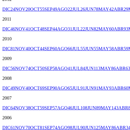
DIC
24
NOV
20
OCT
55
SEP
49
AGO
22
JUL
26
JUN
78
MAY
42
ABR
29
2011
DIC
46
NOV
41
OCT
48
SEP
44
AGO
31
JUL
22
JUN
82
MAY
60
ABR
93
2010
DIC
81
NOV
40
OCT
44
SEP
60
AGO
66
JUL
55
JUN
55
MAY
58
ABR
59
2009
DIC
56
NOV
74
OCT
50
SEP
58
AGO
41
JUL
84
JUN
113
MAY
86
ABR
6
2008
DIC
49
NOV
40
OCT
69
SEP
90
AGO
65
JUL
91
JUN
91
MAY
93
ABR
60
2007
DIC
64
NOV
38
OCT
59
SEP
57
AGO
46
JUL
108
JUN
89
MAY
143
ABR
2006
DIC
61
NOV
70
OCT
81
SEP
74
AGO
98
JUL
90
JUN
125
MAY
86
ABR
3