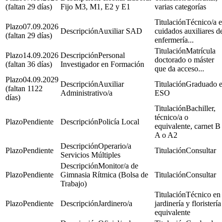
(faltan 29 días)
Fijo M3, M1, E2 y E1
varias categorías
Técnico/a 
07.09.2026
Auxiliar SAD
cuidados auxiliares d
(faltan 29 días)
enfermería...
Matrícula
14.09.2026
Personal
doctorado o máster
(faltan 36 días)
Investigador en Formación
que da acceso...
04.09.2029
Auxiliar
Graduado 
(faltan 1122
Administrativo/a
ESO
días)
Bachiller,
técnico/a o
Pendiente
Policía Local
equivalente, carnet B
A o A2
Operario/a
Pendiente
Consultar
Servicios Múltiples
Monitor/a de
Pendiente
Gimnasia Rítmica (Bolsa de
Consultar
Trabajo)
Técnico en
Pendiente
Jardinero/a
jardinería y floristería
equivalente