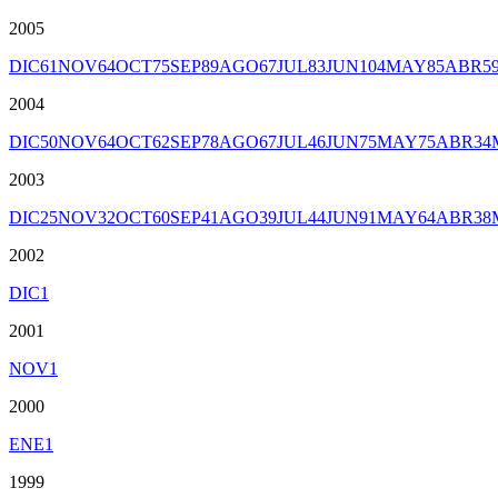
2005
DIC
61
NOV
64
OCT
75
SEP
89
AGO
67
JUL
83
JUN
104
MAY
85
ABR
5
2004
DIC
50
NOV
64
OCT
62
SEP
78
AGO
67
JUL
46
JUN
75
MAY
75
ABR
34
2003
DIC
25
NOV
32
OCT
60
SEP
41
AGO
39
JUL
44
JUN
91
MAY
64
ABR
38
2002
DIC
1
2001
NOV
1
2000
ENE
1
1999