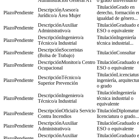
Administración General A1
o grado universitario
Grado en
Asesor/a
Pendiente
derecho, formación e
Jurídico/a Área Mujer
igualdad de género...
Auxiliar
Graduado 
Pendiente
Administrativo/a
ESO o equivalente
Ingeniero/a
Ingeniería
Pendiente
Técnico/a Industrial
técnica industrial...
Socorristas
Pendiente
Consultar
(Bolsa de Trabajo)
Monitor/a Centro
Graduado 
Pendiente
Ocupacional
ESO o equivalente
Licenciatur
Técnico/a
Pendiente
ingeniería, arquitectu
Superior Prevención
o grado
Ingeniería
Ingeniero/a
Pendiente
técnica industrial o
Técnico/a Industrial
equivalente
Oficial/a Servicio
Diplomatur
Pendiente
Contra Incendios
licenciatura o grado...
Auxiliar
Graduado 
Pendiente
Administrativo/a
ESO o equivalente
Auxiliar
Graduado 
Pendiente