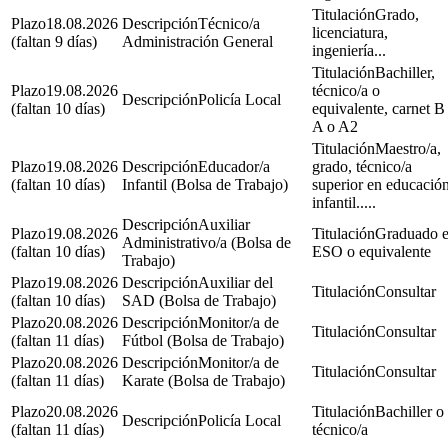
Grado,
18.08.2026
Técnico/a
licenciatura,
(faltan 9 días)
Administración General
ingeniería...
Bachiller,
19.08.2026
técnico/a o
Policía Local
(faltan 10 días)
equivalente, carnet B
A o A2
Maestro/a,
19.08.2026
Educador/a
grado, técnico/a
(faltan 10 días)
Infantil (Bolsa de Trabajo)
superior en educació
infantil.....
Auxiliar
19.08.2026
Graduado 
Administrativo/a (Bolsa de
(faltan 10 días)
ESO o equivalente
Trabajo)
19.08.2026
Auxiliar del
Consultar
(faltan 10 días)
SAD (Bolsa de Trabajo)
20.08.2026
Monitor/a de
Consultar
(faltan 11 días)
Fútbol (Bolsa de Trabajo)
20.08.2026
Monitor/a de
Consultar
(faltan 11 días)
Karate (Bolsa de Trabajo)
20.08.2026
Bachiller o
Policía Local
(faltan 11 días)
técnico/a