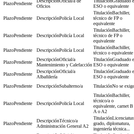
Oficial/a de
Graduado 
Pendiente
Oficios
ESO o equivalente
Bachiller,
Pendiente
Policía Local
técnico de FP o
equivalente
Bachiller,
Pendiente
Policía Local
técnico de FP o
equivalente
Bachiller,
Pendiente
Policía Local
técnico o equivalente
Oficial/a
Graduado 
Pendiente
Mantenimiento y Calefacción
ESO o equivalente
Oficial/a
Graduado 
Pendiente
Albañilería
ESO o equivalente
Pendiente
Subalterno/a
No se exig
Bachiller,
técnico/a o
Pendiente
Policía Local
equivalente, carnet B
A o A2
Licenciatur
Técnico/a
Pendiente
grado, diplomatura,
Administración General A2
ingeniería técnica...