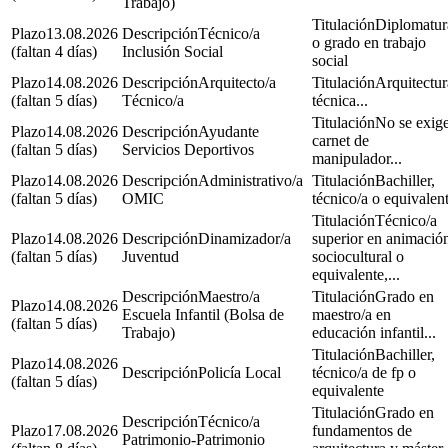
Trabajo)
Diplomatur
13.08.2026
Técnico/a
o grado en trabajo
(faltan 4 días)
Inclusión Social
social
14.08.2026
Arquitecto/a
Arquitectur
(faltan 5 días)
Técnico/a
técnica...
No se exige
14.08.2026
Ayudante
carnet de
(faltan 5 días)
Servicios Deportivos
manipulador...
14.08.2026
Administrativo/a
Bachiller,
(faltan 5 días)
OMIC
técnico/a o equivalen
Técnico/a
14.08.2026
Dinamizador/a
superior en animació
(faltan 5 días)
Juventud
sociocultural o
equivalente,...
Maestro/a
Grado en
14.08.2026
Escuela Infantil (Bolsa de
maestro/a en
(faltan 5 días)
Trabajo)
educación infantil...
Bachiller,
14.08.2026
Policía Local
técnico/a de fp o
(faltan 5 días)
equivalente
Grado en
Técnico/a
17.08.2026
fundamentos de
Patrimonio-Patrimonio