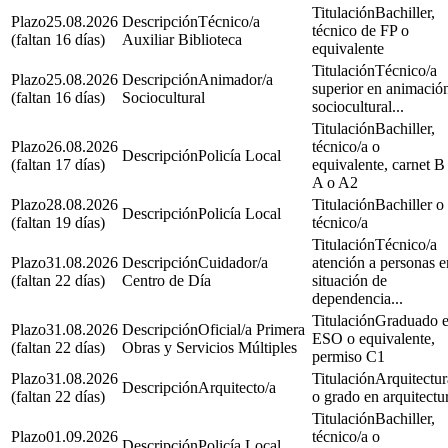
Bachiller,
25.08.2026
Técnico/a
técnico de FP o
(faltan 16 días)
Auxiliar Biblioteca
equivalente
Técnico/a
25.08.2026
Animador/a
superior en animació
(faltan 16 días)
Sociocultural
sociocultural...
Bachiller,
26.08.2026
técnico/a o
Policía Local
(faltan 17 días)
equivalente, carnet B
A o A2
28.08.2026
Bachiller o
Policía Local
(faltan 19 días)
técnico/a
Técnico/a
31.08.2026
Cuidador/a
atención a personas e
(faltan 22 días)
Centro de Día
situación de
dependencia...
Graduado 
31.08.2026
Oficial/a Primera
ESO o equivalente,
(faltan 22 días)
Obras y Servicios Múltiples
permiso C1
31.08.2026
Arquitectur
Arquitecto/a
(faltan 22 días)
o grado en arquitectu
Bachiller,
01.09.2026
técnico/a o
Policía Local