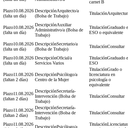
carnet B
10.08.2026
Arquitecto/a
Arquitectur
(falta un día)
(Bolsa de Trabajo)
Auxiliar
10.08.2026
Graduado 
Administrativo/a (Bolsa de
(falta un día)
ESO o equivalente
Trabajo)
10.08.2026
Secretario/a
Consultar
(falta un día)
(Bolsa de Trabajo)
10.08.2026
Oficial/a
Graduado 
(falta un día)
Servicios Varios
ESO
Grado o
11.08.2026
Psicólogo/a
licenciatura en
(faltan 2 días)
Centro de la Mujer
psicología o
equivalente
Secretaría-
11.08.2026
Intervención (Bolsa de
Consultar
(faltan 2 días)
Trabajo)
Secretaría-
11.08.2026
Intervención (Bolsa de
Consultar
(faltan 2 días)
Trabajo)
11.08.2026
Licenciatur
Psicólogo/a