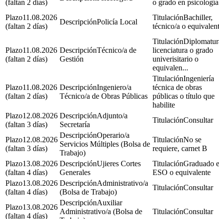
(faltan 2 días)
o grado en psicología
11.08.2026
Bachiller,
Policía Local
(faltan 2 días)
técnico/a o equivalen
Diplomatur
11.08.2026
Técnico/a de
licenciatura o grado
(faltan 2 días)
Gestión
univerisitario o
equivalen...
Ingeniería
11.08.2026
Ingeniero/a
técnica de obras
(faltan 2 días)
Técnico/a de Obras Públicas
públicas o título que
habilite
12.08.2026
Adjunto/a
Consultar
(faltan 3 días)
Secretaría
Operario/a
12.08.2026
No se
Servicios Múltiples (Bolsa de
(faltan 3 días)
requiere, carnet B
Trabajo)
13.08.2026
Ujieres Cortes
Graduado 
(faltan 4 días)
Generales
ESO o equivalente
13.08.2026
Administrativo/a
Consultar
(faltan 4 días)
(Bolsa de Trabajo)
Auxiliar
13.08.2026
Administrativo/a (Bolsa de
Consultar
(faltan 4 días)