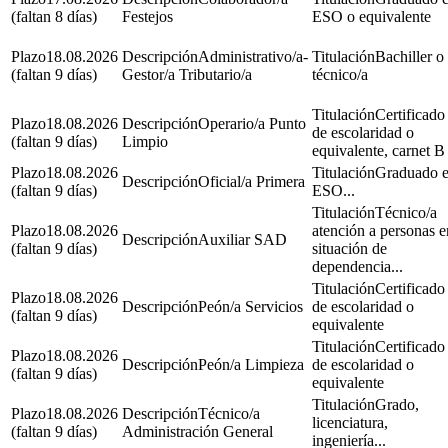
(faltan 8 días)
Festejos
ESO o equivalente
18.08.2026
Administrativo/a-
Bachiller o
(faltan 9 días)
Gestor/a Tributario/a
técnico/a
Certificado
18.08.2026
Operario/a Punto
de escolaridad o
(faltan 9 días)
Limpio
equivalente, carnet B
18.08.2026
Graduado 
Oficial/a Primera
(faltan 9 días)
ESO...
Técnico/a
18.08.2026
atención a personas e
Auxiliar SAD
(faltan 9 días)
situación de
dependencia...
Certificado
18.08.2026
Peón/a Servicios
de escolaridad o
(faltan 9 días)
equivalente
Certificado
18.08.2026
Peón/a Limpieza
de escolaridad o
(faltan 9 días)
equivalente
Grado,
18.08.2026
Técnico/a
licenciatura,
(faltan 9 días)
Administración General
ingeniería...