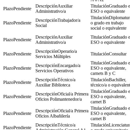
Auxiliar
Graduado 
Pendiente
Administrativo/a
ESO o equivalente
Diplomatur
Trabajador/a
Pendiente
o grado en trabajo
Social
social o equivalente
Auxiliar
Graduado 
Pendiente
Administrativo/a
ESO o equivalente
Operario/a
Pendiente
Consultar
Servicios Múltiples
Graduado 
Encargado/a
Pendiente
ESO o equivalente,
Servicios Operativos
carnets B y C
Técnico/a
Bachiller,
Pendiente
Auxiliar Biblioteca
técnico/a o equivalen
Graduado 
Oficial/a Primera
Pendiente
ESO o equivalente,
Oficios Polimantenedor/a
carnet B
Graduado 
Oficial/a Primera
Pendiente
ESO o equivalente,
Oficios Albañilería
carnet B
Técnico/a
Licenciatur
Pendiente