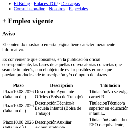
El Boing
·
Enlaces TOP
·
Descargas
Consultas on-line
·
Nosotros
·
Especiales
+ Empleo vigente
Aviso
El contenido mostrado en esta página tiene carácter meramente
informativo.
Es conveniente que consultes, en la publicación oficial
correspondiente, las bases de aquellas convocatorias concretas que
sean de tu interés, con el objeto de evitar posibles errores que
puedan producirse de transcripción y/o cómputo de plazos.
Plazo
Descripción
Titulación
10.08.2026
Ayudante
No se exige
(falta un día)
Oficios (Bolsa de Trabajo)
carnet B
Técnico/a
Técnico/a
10.08.2026
Escuela Infantil (Bolsa de
superior en educació
(falta un día)
Trabajo)
infantil...
Graduado 
10.08.2026
Auxiliar
ESO o equivalente,
(falta un día)
Administrativo/a