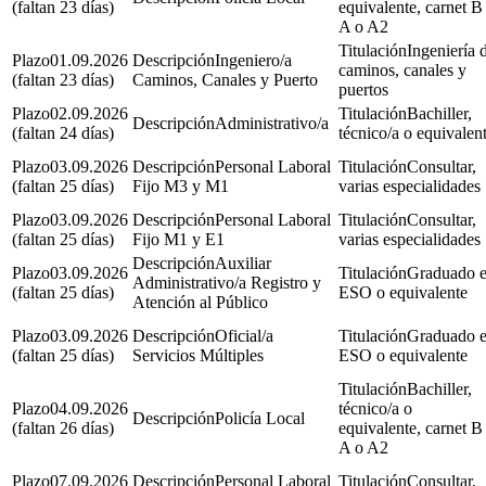
(faltan 23 días)
equivalente, carnet B
A o A2
Ingeniería 
01.09.2026
Ingeniero/a
caminos, canales y
(faltan 23 días)
Caminos, Canales y Puerto
puertos
02.09.2026
Bachiller,
Administrativo/a
(faltan 24 días)
técnico/a o equivalen
03.09.2026
Personal Laboral
Consultar,
(faltan 25 días)
Fijo M3 y M1
varias especialidades
03.09.2026
Personal Laboral
Consultar,
(faltan 25 días)
Fijo M1 y E1
varias especialidades
Auxiliar
03.09.2026
Graduado 
Administrativo/a Registro y
(faltan 25 días)
ESO o equivalente
Atención al Público
03.09.2026
Oficial/a
Graduado 
(faltan 25 días)
Servicios Múltiples
ESO o equivalente
Bachiller,
04.09.2026
técnico/a o
Policía Local
(faltan 26 días)
equivalente, carnet B
A o A2
07.09.2026
Personal Laboral
Consultar,