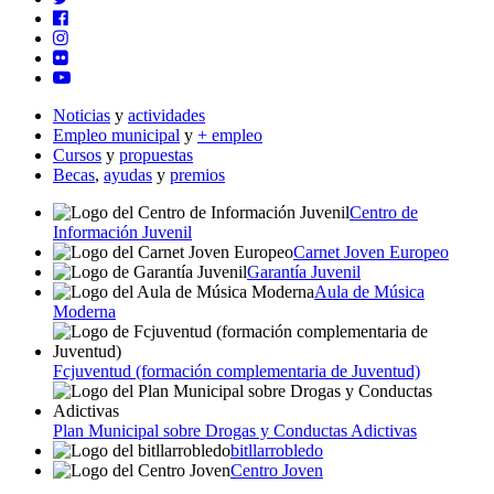
Noticias
y
actividades
Empleo municipal
y
+ empleo
Cursos
y
propuestas
Becas
,
ayudas
y
premios
Centro de
Información Juvenil
Carnet Joven Europeo
Garantía Juvenil
Aula de Música
Moderna
Fcjuventud (formación complementaria de Juventud)
Plan Municipal sobre Drogas y Conductas Adictivas
bitllarrobledo
Centro Joven