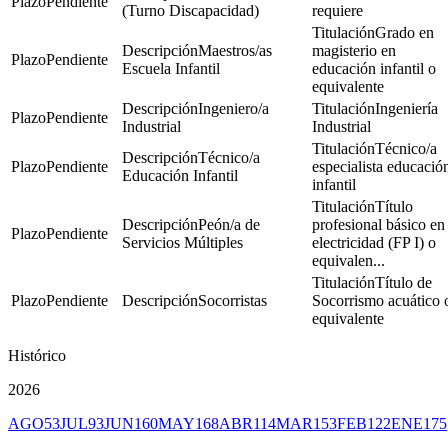
Pendiente
(Turno Discapacidad)
requiere
Grado en
Maestros/as
magisterio en
Pendiente
Escuela Infantil
educación infantil o
equivalente
Ingeniero/a
Ingeniería
Pendiente
Industrial
Industrial
Técnico/a
Técnico/a
Pendiente
especialista educació
Educación Infantil
infantil
Título
Peón/a de
profesional básico en
Pendiente
Servicios Múltiples
electricidad (FP I) o
equivalen...
Título de
Pendiente
Socorristas
Socorrismo acuático 
equivalente
Histórico
2026
AGO
53
JUL
93
JUN
160
MAY
168
ABR
114
MAR
153
FEB
122
ENE
175