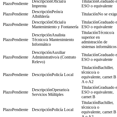
Oficial/a
Graduado 
Pendiente
Imprenta
ESO o equivalente
Peón/a
Pendiente
No se exig
Albiñilería
Oficial/a
Graduado 
Pendiente
Mantenimiento y Fontanería
ESO o equivalente
Técnico/a
Analista
superior en
Pendiente
Técnico/a Mantenimiento
admistración de
Informático
sistemas informáticos
Auxiliar
Graduado 
Pendiente
Administrativo/a (Contrato
ESO o equivalente
Relevo)
Bachiller,
técnico/a o
Pendiente
Policía Local
equivalente, carnet B
A o A2
Graduado 
Operario/a
Pendiente
ESO o equivalente,
Servicios Múltiples
carnet B
Bachiller,
técnico/a o
Pendiente
Policía Local
equivalente, carnet B
A o A2